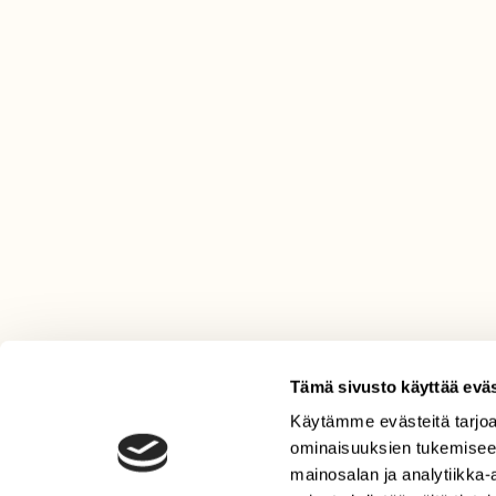
Tämä sivusto käyttää eväs
LEHTI
Käytämme evästeitä tarjoa
ominaisuuksien tukemisee
Uusin lehti
mainosalan ja analytiikka
Tilaa Suomen Luonto