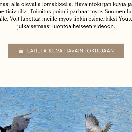
nasi alla olevalla lomakkeella. Havaintokirjan kuvia ja
tisivuilla. Toimitus poimii parhaat myös Suomen Lu
alle. Voit lähettää meille myös linkin esimerkiksi You
julkaisemaasi luontoaiheiseen videoon.
LÄHETÄ KUVA HAVAINTOKIRJAAN