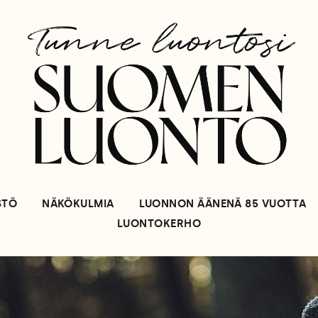
STÖ
NÄKÖKULMIA
LUONNON ÄÄNENÄ 85 VUOTTA
LUONTOKERHO