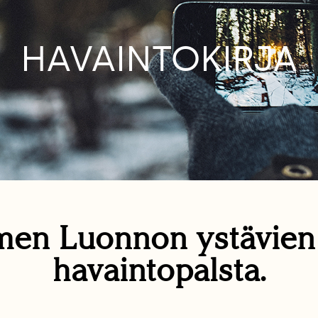
HAVAINTOKIRJA
en Luonnon ystävie
havaintopalsta.