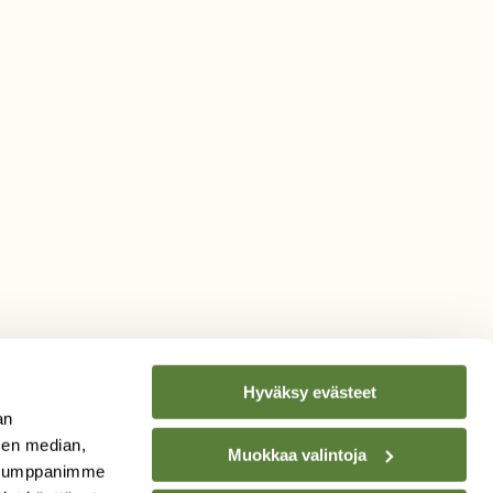
Hyväksy evästeet
an
sen median,
Muokkaa valintoja
TILAA
SUOMEN
. Kumppanimme