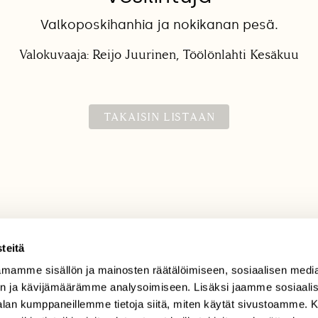
Valkoposkihanhia ja nokikanan pesä.
Valokuvaaja: Reijo Juurinen, Töölönlahti Kesäkuu
TAKAISIN LISTAAN
teitä
TILAAJAPALVELU
mamme sisällön ja mainosten räätälöimiseen, sosiaalisen medi
n ja kävijämäärämme analysoimiseen. Lisäksi jaamme sosiaali
tilaajapalvelu@sll.fi
-alan kumppaneillemme tietoja siitä, miten käytät sivustoamme
(09) 228 08 210 (arkisin