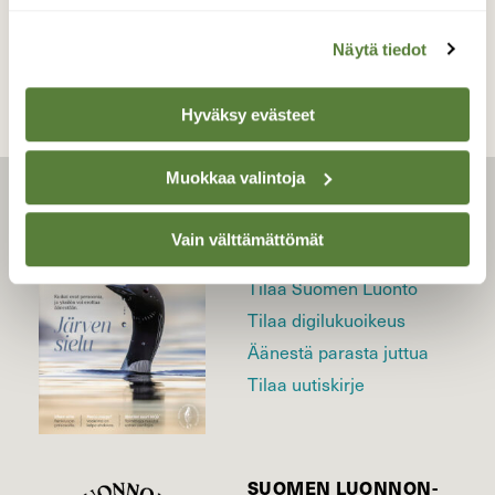
TAKAISIN LISTAAN
Näytä tiedot
Hyväksy evästeet
Muokkaa valintoja
LEHTI
Vain välttämättömät
Uusin lehti
Tilaa Suomen Luonto
Tilaa digilukuoikeus
Äänestä parasta juttua
Tilaa uutiskirje
SUOMEN LUONNON­