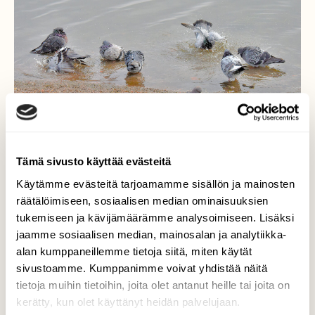
Tämä sivusto käyttää evästeitä
Käytämme evästeitä tarjoamamme sisällön ja mainosten
Vesilintujako?
räätälöimiseen, sosiaalisen median ominaisuuksien
tukemiseen ja kävijämäärämme analysoimiseen. Lisäksi
Kesykyyhkytkin haluavat kylpeä joskus.
jaamme sosiaalisen median, mainosalan ja analytiikka-
alan kumppaneillemme tietoja siitä, miten käytät
Valokuvaaja: Reijo Juurinen, Töölönlahti Syyskuu
sivustoamme. Kumppanimme voivat yhdistää näitä
tietoja muihin tietoihin, joita olet antanut heille tai joita on
kerätty, kun olet käyttänyt heidän palvelujaan.