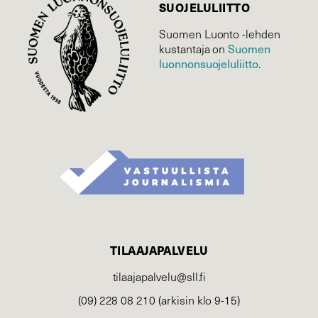
SUOJELU­LIITTO
Suomen Luonto -lehden
Suomen
kustantaja on
luonnonsuojelu­liitto
.
TILAAJAPALVELU
tilaajapalvelu@sll.fi
(09) 228 08 210 (arkisin klo 9-15)