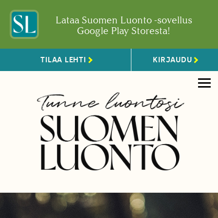
Lataa Suomen Luonto -sovellus
Google Play Storesta!
TILAA LEHTI
KIRJAUDU