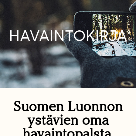
HAVAINTOKIRJA
Suomen Luonnon
ystävien oma
havaintopalsta.