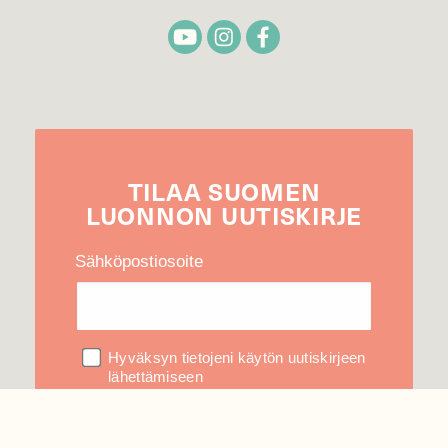
TILAA
SUOMEN
LUONNON
UUTIS­KIRJE
Sähköpostiosoite
Hyväksyn tietojeni käytön uutiskirjeen
lähettämiseen