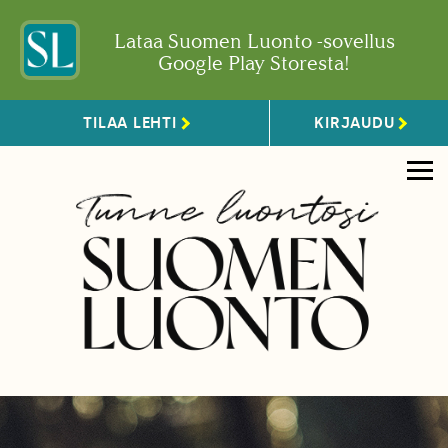
Lataa Suomen Luonto -sovellus
Google Play Storesta!
TILAA LEHTI
KIRJAUDU