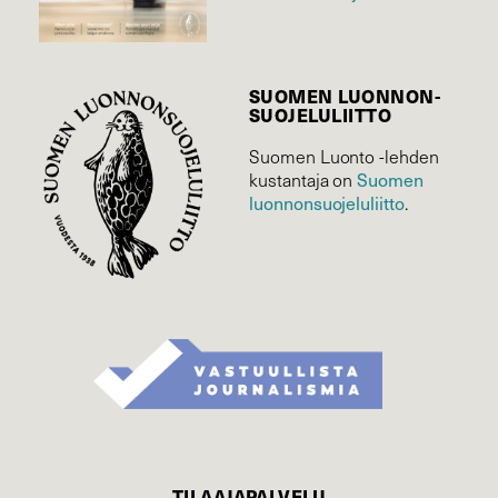
SUOMEN LUONNON­
SUOJELU­LIITTO
Suomen Luonto -lehden
Suomen
kustantaja on
luonnonsuojelu­liitto
.
TILAAJAPALVELU