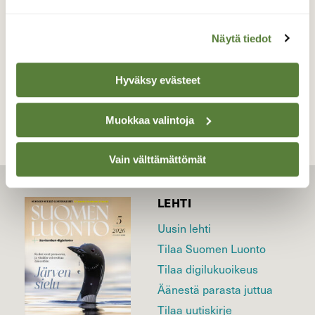
20.05.2022
Näytä tiedot
TAKAISIN LISTAAN
Hyväksy evästeet
Muokkaa valintoja
Vain välttämättömät
LEHTI
Uusin lehti
Tilaa Suomen Luonto
Tilaa digilukuoikeus
Äänestä parasta juttua
Tilaa uutiskirje