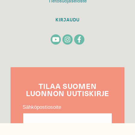
Tietosuojaseloste
KIRJAUDU
TILAA
SUOMEN
LUONNON
UUTIS­KIRJE
Sähköpostiosoite