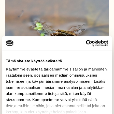
Tämä sivusto käyttää evästeitä
Käytämme evästeitä tarjoamamme sisällön ja mainosten
räätälöimiseen, sosiaalisen median ominaisuuksien
tukemiseen ja kävijämäärämme analysoimiseen. Lisäksi
jaamme sosiaalisen median, mainosalan ja analytiikka-
Vesimittarit
alan kumppaneillemme tietoja siitä, miten käytät
sivustoamme. Kumppanimme voivat yhdistää näitä
Vesimittaritkin ovat keväthuumassa.
tietoja muihin tietoihin, joita olet antanut heille tai joita on
kerätty, kun olet käyttänyt heidän palvelujaan.
Valokuvaaja: Markku Pelkonen, Jyväskylä