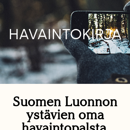
HAVAINTOKIRJA
Suomen Luonnon
ystävien oma
havaintopalsta.