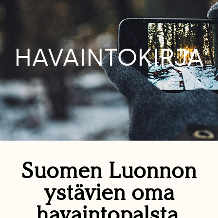
HAVAINTOKIRJA
Suomen Luonnon
ystävien oma
havaintopalsta.