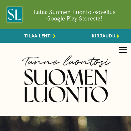
Lataa Suomen Luonto -sovellus
Google Play Storesta!
TILAA LEHTI
KIRJAUDU