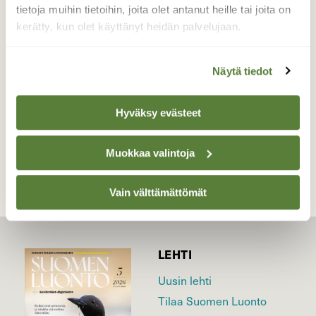
muutaman kuvan. Totesimme pakenijan
tietoja muihin tietoihin, joita olet antanut heille tai joita on
mesimyyräksi.
kerätty, kun olet käyttänyt heidän palvelujaan.
Valokuvaaja: Kaarina Heiskanen, Maaninka
11.5.2026
Näytä tiedot
Hyväksy evästeet
TAKAISIN LISTAAN
Muokkaa valintoja
Vain välttämättömät
LEHTI
Uusin lehti
Tilaa Suomen Luonto