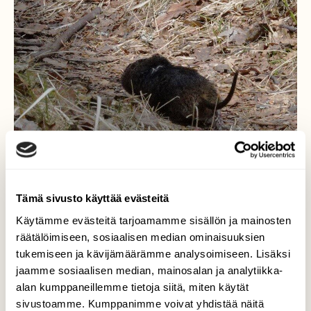
Tämä sivusto käyttää evästeitä
Käytämme evästeitä tarjoamamme sisällön ja mainosten
Vesimyyrä lenkillä
räätälöimiseen, sosiaalisen median ominaisuuksien
tukemiseen ja kävijämäärämme analysoimiseen. Lisäksi
Kävimme Kanjonin kierroksella. Huomasimme
jaamme sosiaalisen median, mainosalan ja analytiikka-
rinteessä yllättäen edessämme ison
alan kumppaneillemme tietoja siitä, miten käytät
otuksen, joka pakeni meitä. Koetin napata
sivustoamme. Kumppanimme voivat yhdistää näitä