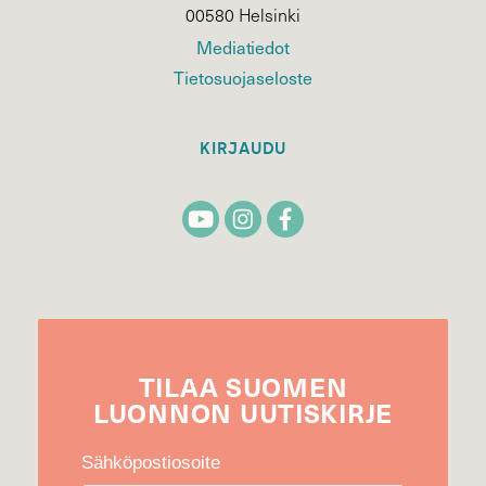
00580 Helsinki
Mediatiedot
Tietosuojaseloste
KIRJAUDU
TILAA
SUOMEN
LUONNON
UUTIS­KIRJE
Sähköpostiosoite