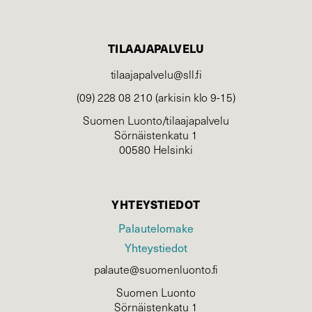
TILAAJAPALVELU
tilaajapalvelu@sll.fi
(09) 228 08 210 (arkisin klo 9-15)
Suomen Luonto/tilaajapalvelu
Sörnäistenkatu 1
00580 Helsinki
YHTEYSTIEDOT
Palautelomake
Yhteystiedot
palaute@suomenluonto.fi
Suomen Luonto
Sörnäistenkatu 1