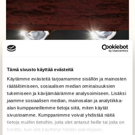
Tämä sivusto käyttää evästeitä
Käytämme evästeitä tarjoamamme sisällön ja mainosten
räätälöimiseen, sosiaalisen median ominaisuuksien
tukemiseen ja kävijämäärämme analysoimiseen. Lisäksi
jaamme sosiaalisen median, mainosalan ja analytiikka-
Vesipisarat aidalla
alan kumppaneillemme tietoja siitä, miten käytät
sivustoamme. Kumppanimme voivat yhdistää näitä
Vastavalossa on tunnelmaa
tietoja muihin tietoihin, joita olet antanut heille tai joita on
kerätty, kun olet käyttänyt heidän palvelujaan.
Valokuvaaja: Berndt Hannelius, Vantaa 24,11,2021