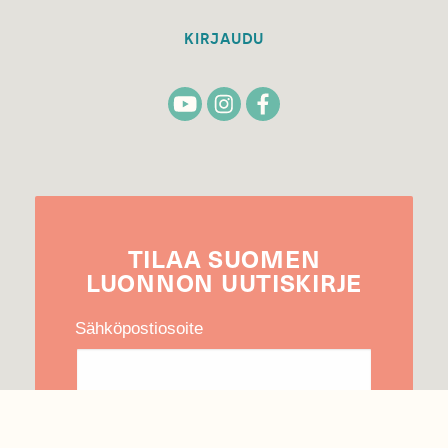
KIRJAUDU
TILAA
SUOMEN
LUONNON
UUTIS­KIRJE
Sähköpostiosoite
Hyväksyn tietojeni käytön uutiskirjeen
lähettämiseen