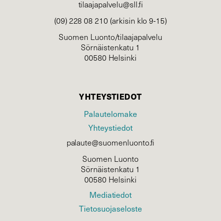
tilaajapalvelu@sll.fi
(09) 228 08 210 (arkisin klo 9-15)
Suomen Luonto/tilaajapalvelu
Sörnäistenkatu 1
00580 Helsinki
YHTEYSTIEDOT
Palautelomake
Yhteystiedot
palaute@suomenluonto.fi
Suomen Luonto
Sörnäistenkatu 1
00580 Helsinki
Mediatiedot
Tietosuojaseloste