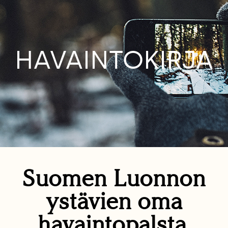
HAVAINTOKIRJA
Suomen Luonnon
ystävien oma
havaintopalsta.