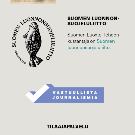
SUOMEN LUONNON­
SUOJELU­LIITTO
Suomen Luonto -lehden
Suomen
kustantaja on
luonnonsuojelu­liitto
.
TILAAJAPALVELU