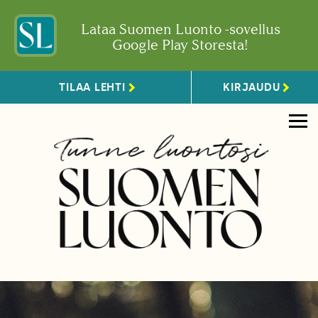
Lataa Suomen Luonto -sovellus
Google Play Storesta!
TILAA LEHTI
KIRJAUDU