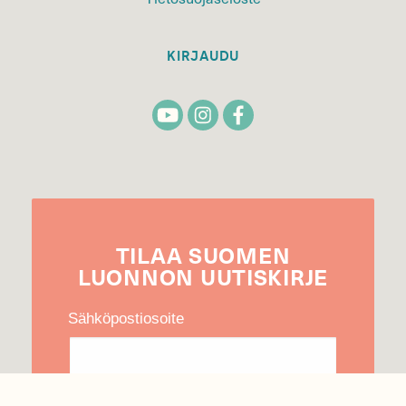
KIRJAUDU
TILAA
SUOMEN
LUONNON
UUTIS­KIRJE
Sähköpostiosoite
Hyväksyn tietojeni käytön uutiskirjeen