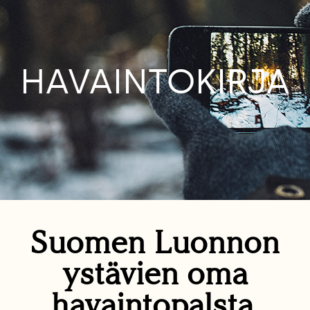
HAVAINTOKIRJA
Suomen Luonnon
ystävien oma
havaintopalsta.