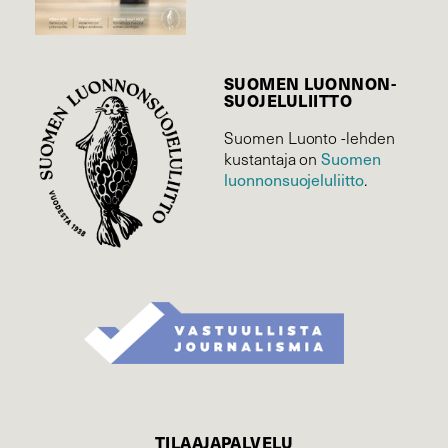
SUOMEN LUONNON­
SUOJELU­LIITTO
Suomen Luonto -lehden
Suomen
kustantaja on
luonnonsuojelu­liitto
.
TILAAJAPALVELU