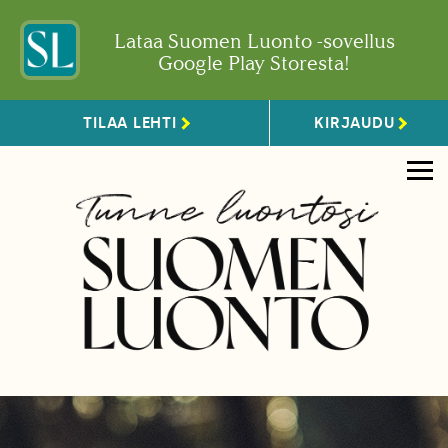
Lataa Suomen Luonto -sovellus
Google Play Storesta!
TILAA LEHTI
KIRJAUDU