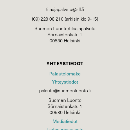
tilaajapalvelu@sll.fi
(09) 228 08 210 (arkisin klo 9-15)
Suomen Luonto/tilaajapalvelu
Sörnäistenkatu 1
00580 Helsinki
YHTEYSTIEDOT
Palautelomake
Yhteystiedot
palaute@suomenluonto.fi
Suomen Luonto
Sörnäistenkatu 1
00580 Helsinki
Mediatiedot
Tietosuojaseloste