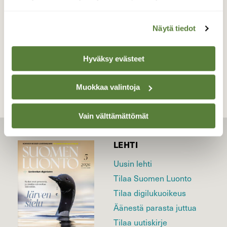
Valokuvaaja: Kaarlo Asikainen, Iisalmi 21.12.2019
Näytä tiedot
TAKAISIN LISTAAN
Hyväksy evästeet
Muokkaa valintoja
Vain välttämättömät
LEHTI
Uusin lehti
Tilaa Suomen Luonto
Tilaa digilukuoikeus
Äänestä parasta juttua
Tilaa uutiskirje