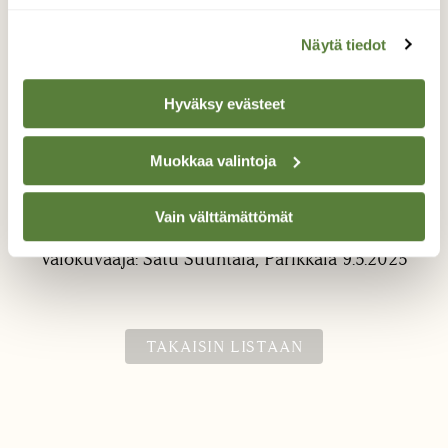
Näytä tiedot
Hyväksy evästeet
Muokkaa valintoja
Vielä kukassa 2
Kangasmetsän vuokko
Vain välttämättömät
Valokuvaaja: Satu Suuntala, Parikkala 9.5.2025
TAKAISIN LISTAAN