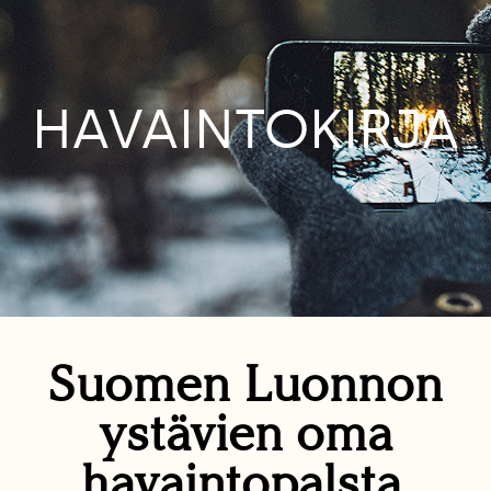
HAVAINTOKIRJA
Suomen Luonnon
ystävien oma
havaintopalsta.