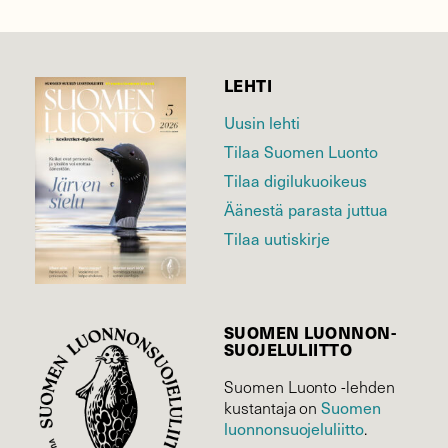
LEHTI
Uusin lehti
Tilaa Suomen Luonto
Tilaa digilukuoikeus
Äänestä parasta juttua
Tilaa uutiskirje
SUOMEN LUONNON­
SUOJELU­LIITTO
Suomen Luonto -lehden
kustantaja on
Suomen
luonnonsuojelu­liitto
.