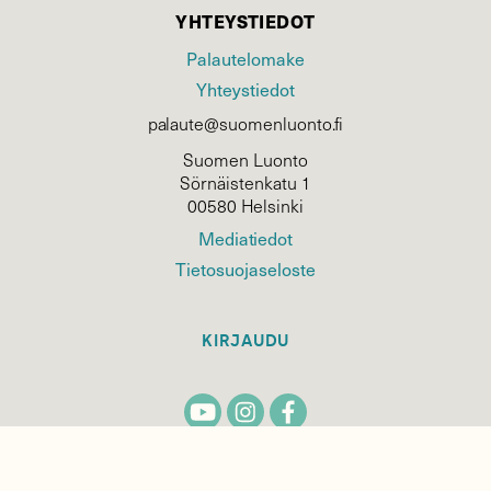
YHTEYSTIEDOT
Palautelomake
Yhteystiedot
palaute@suomenluonto.fi
Suomen Luonto
Sörnäistenkatu 1
00580 Helsinki
Mediatiedot
Tietosuojaseloste
KIRJAUDU