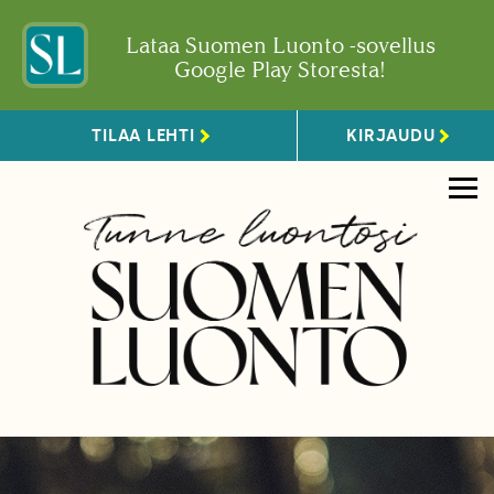
Lataa Suomen Luonto -sovellus
Google Play Storesta!
TILAA LEHTI
KIRJAUDU