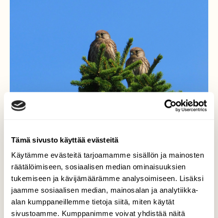
Tämä sivusto käyttää evästeitä
Käytämme evästeitä tarjoamamme sisällön ja mainosten
räätälöimiseen, sosiaalisen median ominaisuuksien
tukemiseen ja kävijämäärämme analysoimiseen. Lisäksi
Vielä on opittavaa
jaamme sosiaalisen median, mainosalan ja analytiikka-
alan kumppaneillemme tietoja siitä, miten käytät
Tuulihaukan poikaset opettelemassa
sivustoamme. Kumppanimme voivat yhdistää näitä