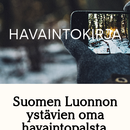
HAVAINTOKIRJA
Suomen Luonnon
ystävien oma
havaintopalsta.