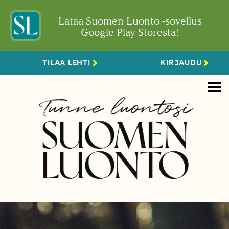
Lataa Suomen Luonto -sovellus
Google Play Storesta!
TILAA LEHTI
KIRJAUDU