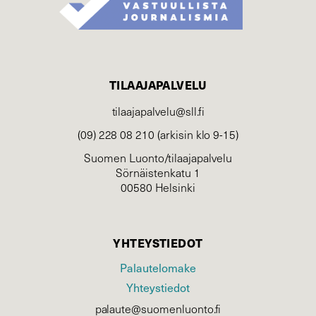
TILAAJAPALVELU
tilaajapalvelu@sll.fi
(09) 228 08 210 (arkisin klo 9-15)
Suomen Luonto/tilaajapalvelu
Sörnäistenkatu 1
00580 Helsinki
YHTEYSTIEDOT
Palautelomake
Yhteystiedot
palaute@suomenluonto.fi