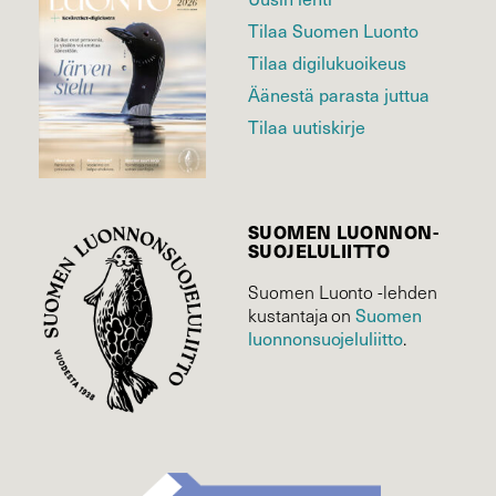
Tilaa Suomen Luonto
Tilaa digilukuoikeus
Äänestä parasta juttua
Tilaa uutiskirje
SUOMEN LUONNON­
SUOJELU­LIITTO
Suomen Luonto -lehden
Suomen
kustantaja on
luonnonsuojelu­liitto
.