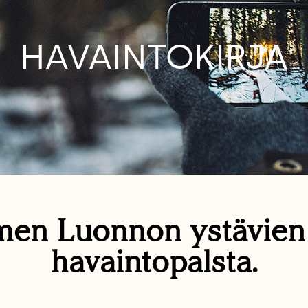
HAVAINTOKIRJA
en Luonnon ystävie
havaintopalsta.