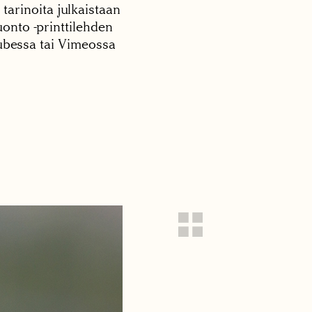
 tarinoita julkaistaan
onto -printtilehden
tubessa tai Vimeossa