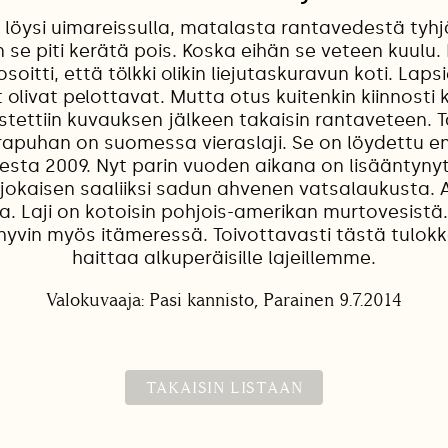
 löysi uimareissulla, matalasta rantavedestä tyhjä
n se piti kerätä pois. Koska eihän se veteen kuulu
soitti, että tölkki olikin liejutaskuravun koti. Lap
 olivat pelottavat. Mutta otus kuitenkin kiinnosti 
tettiin kuvauksen jälkeen takaisin rantaveteen.
urapuhan on suomessa vieraslaji. Se on löydettu e
sta 2009. Nyt parin vuoden aikana on lisääntynyt r
 jokaisen saaliiksi sadun ahvenen vatsalaukusta. A
a. Laji on kotoisin pohjois-amerikan murtovesistä.
 hyvin myös itämeressä. Toivottavasti tästä tulokk
haittaa alkuperäisille lajeillemme.
Valokuvaaja: Pasi kannisto, Parainen 9.7.2014
TAKAISIN LISTAAN