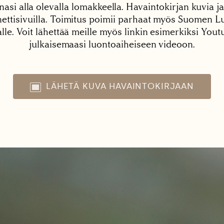
nasi alla olevalla lomakkeella. Havaintokirjan kuvia ja
tisivuilla. Toimitus poimii parhaat myös Suomen Lu
alle. Voit lähettää meille myös linkin esimerkiksi You
julkaisemaasi luontoaiheiseen videoon.
LÄHETÄ KUVA HAVAINTOKIRJAAN