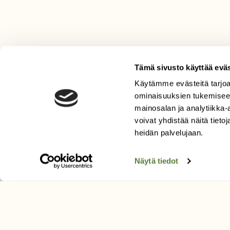
Tämä sivusto käyttää eväs
LEHTI
Käytämme evästeitä tarjoa
Uusin lehti
ominaisuuksien tukemisee
mainosalan ja analytiikka
Tilaa Suomen Luonto
voivat yhdistää näitä tietoja
Tilaa digilukuoikeus
heidän palvelujaan.
Äänestä parasta juttua
Tilaa uutiskirje
Näytä tiedot
SUOMEN LUONNON­SUOJ
LIITTO
Suomen Luonto -lehden kusta