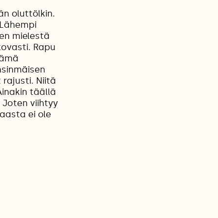
n oluttölkin.
. Lähempi
sien mielestä
kovasti. Rapu
 Tämä
nsinmäisen
ajusti. Niitä
inakin täällä
 Joten viihtyy
aasta ei ole