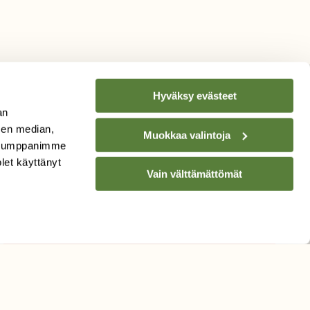
Hyväksy evästeet
an
sen median,
Muokkaa valintoja
TILAA
SUOMEN
. Kumppanimme
LUONNON
UUTIS­KIRJE
olet käyttänyt
Vain välttämättömät
Sähköpostiosoite
Hyväksyn tietojeni käytön
uutiskirjeen lähettämiseen