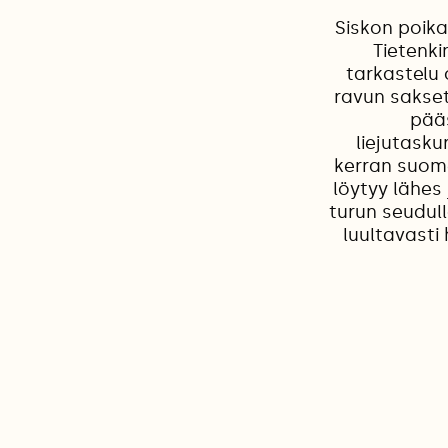
Siskon poika
Tietenki
tarkastelu o
ravun sakset
pääs
liejutask
kerran suome
löytyy lähes
turun seudull
luultavasti