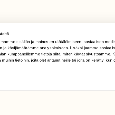
teitä
TILAAJAPALVELU
mamme sisällön ja mainosten räätälöimiseen, sosiaalisen medi
tilaajapalvelu@sll.fi
n ja kävijämäärämme analysoimiseen. Lisäksi jaamme sosiaali
-alan kumppaneillemme tietoja siitä, miten käytät sivustoamme
(09) 228 08 210 (arkisin
 muihin tietoihin, joita olet antanut heille tai joita on kerätty, kun 
klo 9-15)
Suomen
Luonto/tilaajapalvelu
Sörnäistenkatu 1
00580 Helsinki
ELU­
YHTEYSTIEDOT
ntaja on
Palautelomake