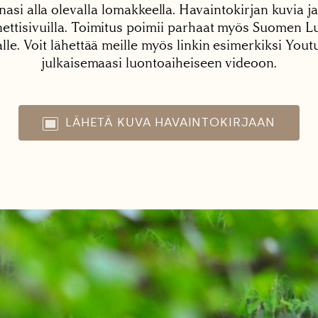
nasi alla olevalla lomakkeella. Havaintokirjan kuvia ja
tisivuilla. Toimitus poimii parhaat myös Suomen Lu
alle. Voit lähettää meille myös linkin esimerkiksi You
julkaisemaasi luontoaiheiseen videoon.
LÄHETÄ KUVA HAVAINTOKIRJAAN