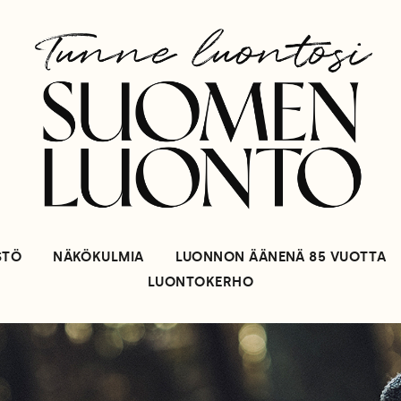
STÖ
NÄKÖKULMIA
LUONNON ÄÄNENÄ 85 VUOTTA
LUONTOKERHO