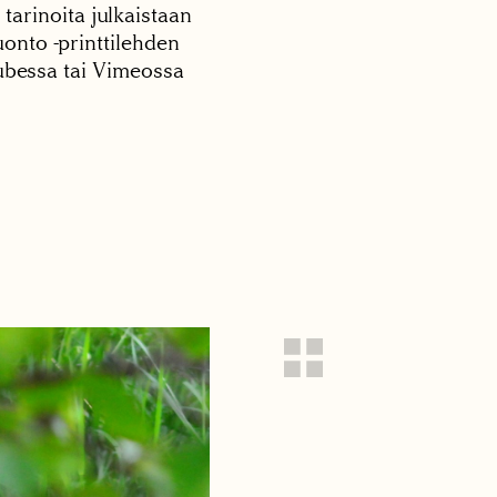
 tarinoita julkaistaan
onto -printtilehden
tubessa tai Vimeossa