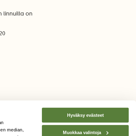
linnuilla on
020
Hyväksy evästeet
an
sen median,
Muokkaa valintoja