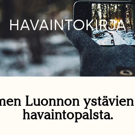
HAVAINTOKIRJA
en Luonnon ystävie
havaintopalsta.