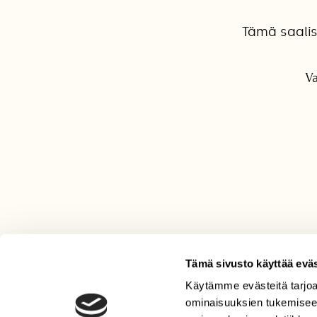
Tämä saalis
Va
Tämä sivusto käyttää eväs
Käytämme evästeitä tarjoa
LEHTI
ominaisuuksien tukemisee
Uusin lehti