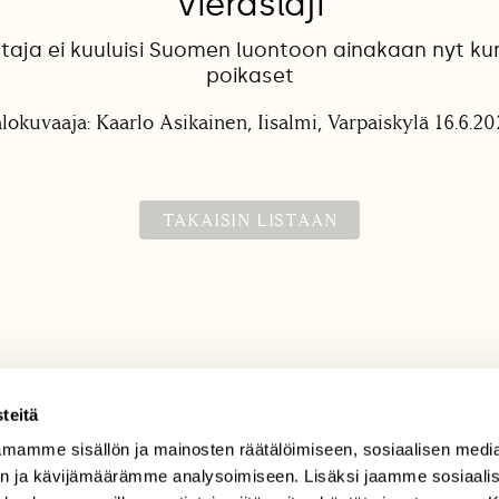
Vieraslaji
taja ei kuuluisi Suomen luontoon ainakaan nyt kun 
poikaset
lokuvaaja: Kaarlo Asikainen, Iisalmi, Varpaiskylä 16.6.2
TAKAISIN LISTAAN
teitä
mamme sisällön ja mainosten räätälöimiseen, sosiaalisen medi
TILAAJAPALVELU
n ja kävijämäärämme analysoimiseen. Lisäksi jaamme sosiaali
tilaajapalvelu@sll.fi