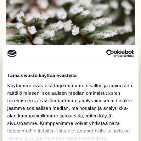
Tämä sivusto käyttää evästeitä
Käytämme evästeitä tarjoamamme sisällön ja mainosten
räätälöimiseen, sosiaalisen median ominaisuuksien
Vihdoinkin lunta....
tukemiseen ja kävijämäärämme analysoimiseen. Lisäksi
jaamme sosiaalisen median, mainosalan ja analytiikka-
...iloa ja valoa lumesta
alan kumppaneillemme tietoja siitä, miten käytät
Valokuvaaja: Arja Valtonen, Pesäkallion
sivustoamme. Kumppanimme voivat yhdistää näitä
luonnonsuojelualue Lahti Tammikuu
tietoja muihin tietoihin, joita olet antanut heille tai joita on
kerätty, kun olet käyttänyt heidän palvelujaan.