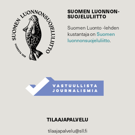
SUOMEN LUONNON­
SUOJELU­LIITTO
Suomen Luonto -lehden
Suomen
kustantaja on
luonnonsuojelu­liitto
.
TILAAJAPALVELU
tilaajapalvelu@sll.fi