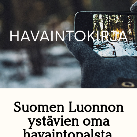
HAVAINTOKIRJA
Suomen Luonnon
ystävien oma
havaintopalsta.