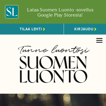
Lataa Suomen Luonto -sovellus
Google Play Storesta!
TILAA LEHTI
KIRJAUDU