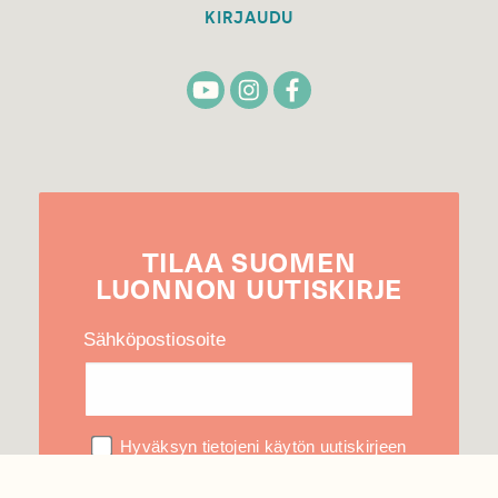
KIRJAUDU
TILAA
SUOMEN
LUONNON
UUTIS­KIRJE
Sähköpostiosoite
Hyväksyn tietojeni käytön uutiskirjeen
lähettämiseen