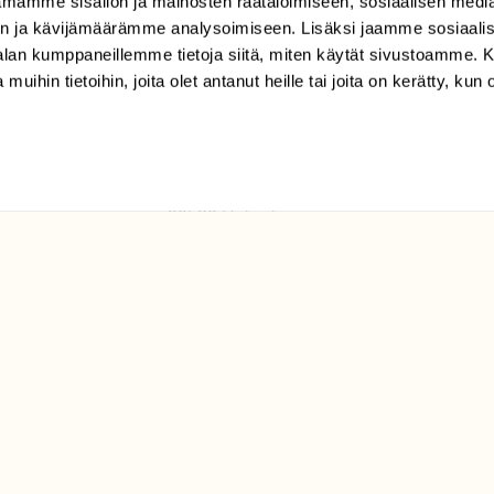
mamme sisällön ja mainosten räätälöimiseen, sosiaalisen medi
TILAAJAPALVELU
n ja kävijämäärämme analysoimiseen. Lisäksi jaamme sosiaali
tilaajapalvelu@sll.fi
-alan kumppaneillemme tietoja siitä, miten käytät sivustoamme
 muihin tietoihin, joita olet antanut heille tai joita on kerätty, kun 
(09) 228 08 210 (arkisin
klo 9-15)
Suomen
Luonto/tilaajapalvelu
Sörnäistenkatu 1
00580 Helsinki
ELU­
YHTEYSTIEDOT
ntaja on
Palautelomake
Yhteystiedot
palaute@suomenluonto.fi
Suomen Luonto
Sörnäistenkatu 1
00580 Helsinki