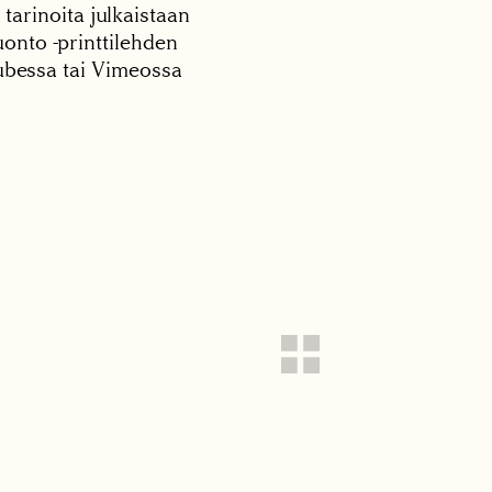
 tarinoita julkaistaan
onto -printtilehden
tubessa tai Vimeossa