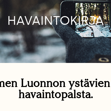
HAVAINTOKIRJA
en Luonnon ystävie
havaintopalsta.