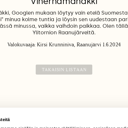
Viherhämähäkki
kki, Googlen mukaan löytyy vain etelä Suomesta.
i” minua kolme tuntia ja löysin sen uudestaan par
ssä minussa, vaikka vaihdoin paikkaa. Olen tällä
Ylitornion Raanujärveltä.
Valokuvaaja: Kirsi Krunniniva, Raanujärvi 1.6.2024
TAKAISIN LISTAAN
teitä