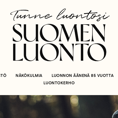
STÖ
NÄKÖKULMIA
LUONNON ÄÄNENÄ 85 VUOTTA
LUONTOKERHO