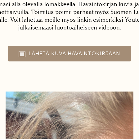
nasi alla olevalla lomakkeella. Havaintokirjan kuvia ja
tisivuilla. Toimitus poimii parhaat myös Suomen Lu
alle. Voit lähettää meille myös linkin esimerkiksi You
julkaisemaasi luontoaiheiseen videoon.
LÄHETÄ KUVA HAVAINTOKIRJAAN