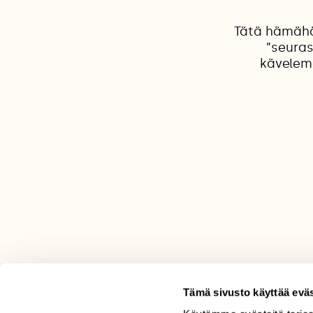
Tätä hämähä
”seuras
kävelemä
Tämä sivusto käyttää eväs