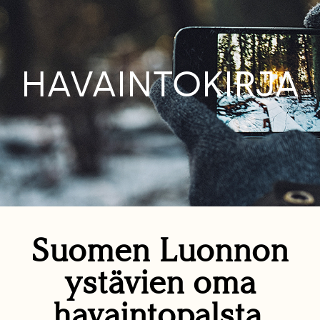
HAVAINTOKIRJA
Suomen Luonnon
ystävien oma
havaintopalsta.