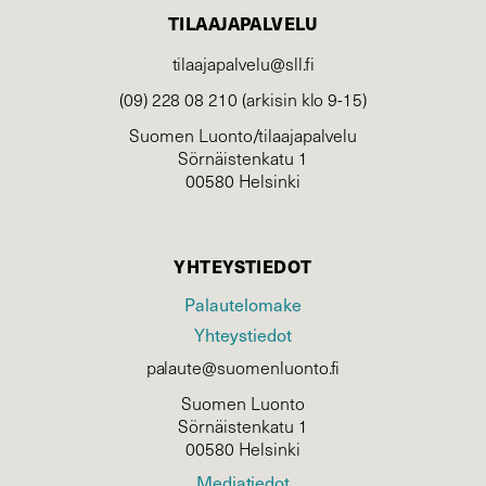
TILAAJAPALVELU
tilaajapalvelu@sll.fi
(09) 228 08 210 (arkisin klo 9-15)
Suomen Luonto/tilaajapalvelu
Sörnäistenkatu 1
00580 Helsinki
YHTEYSTIEDOT
Palautelomake
Yhteystiedot
palaute@suomenluonto.fi
Suomen Luonto
Sörnäistenkatu 1
00580 Helsinki
Mediatiedot