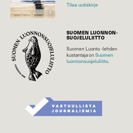
Tilaa uutiskirje
SUOMEN LUONNON­
SUOJELU­LIITTO
Suomen Luonto -lehden
Suomen
kustantaja on
luonnonsuojelu­liitto
.