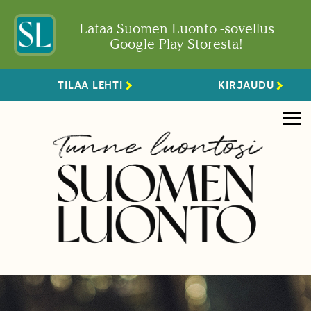
Lataa Suomen Luonto -sovellus
Google Play Storesta!
TILAA LEHTI
KIRJAUDU