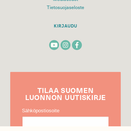
Tietosuojaseloste
KIRJAUDU
TILAA
SUOMEN
LUONNON
UUTIS­KIRJE
Sähköpostiosoite