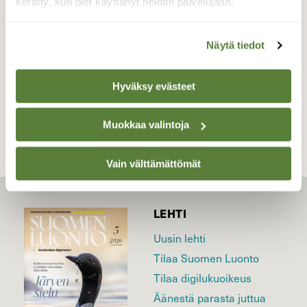
kerätty, kun olet käyttänyt heidän palvelujaan.
Valokuvaaja: Jaana Saarelainen, Penttilä, Joensuu
5.8.2023
Näytä tiedot
TAKAISIN LISTAAN
Hyväksy evästeet
Muokkaa valintoja
Vain välttämättömät
LEHTI
Uusin lehti
Tilaa Suomen Luonto
Tilaa digilukuoikeus
Äänestä parasta juttua