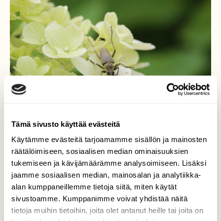
Tämä sivusto käyttää evästeitä
Käytämme evästeitä tarjoamamme sisällön ja mainosten
räätälöimiseen, sosiaalisen median ominaisuuksien
tukemiseen ja kävijämäärämme analysoimiseen. Lisäksi
Viherkukkajäärä
jaamme sosiaalisen median, mainosalan ja analytiikka-
alan kumppaneillemme tietoja siitä, miten käytät
Penttilän ruusutarhassa syyshortensiassa oli
sivustoamme. Kumppanimme voivat yhdistää näitä
tälläinen komistus.
tietoja muihin tietoihin, joita olet antanut heille tai joita on