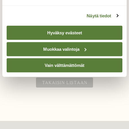
Näytä tiedot
Viherluteet
Hyväksy evästeet
Viherluteilla on maanmainio suojaväri.
Muokkaa valintoja
Valokuvaaja: Liisa Niiva-Korpela, Lappeenranta
10.5.2025
Vain välttämättömät
TAKAISIN LISTAAN