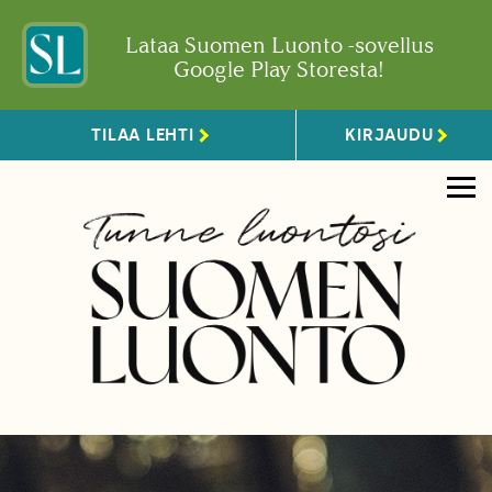
Lataa Suomen Luonto -sovellus
Google Play Storesta!
TILAA LEHTI
KIRJAUDU