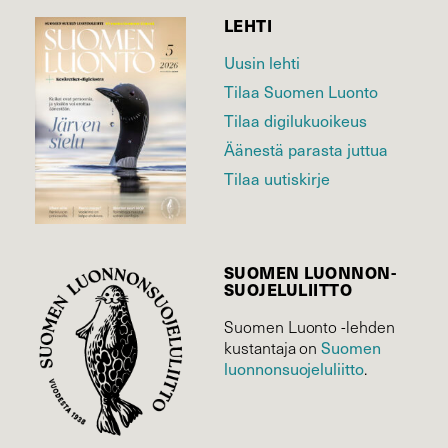
LEHTI
Uusin lehti
Tilaa Suomen Luonto
Tilaa digilukuoikeus
Äänestä parasta juttua
Tilaa uutiskirje
SUOMEN LUONNON­
SUOJELU­LIITTO
Suomen Luonto -lehden
kustantaja on
Suomen
luonnonsuojelu­liitto
.