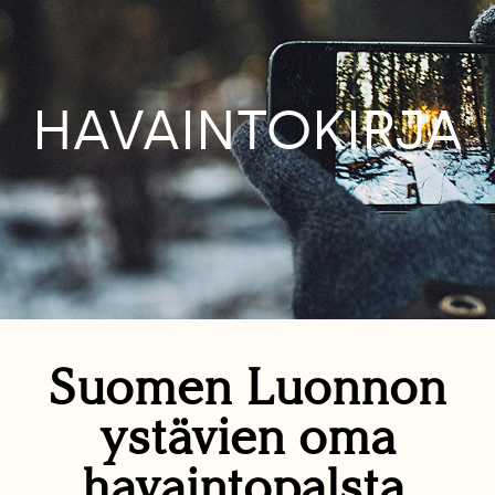
HAVAINTOKIRJA
Suomen Luonnon
ystävien oma
havaintopalsta.