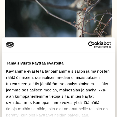
Tämä sivusto käyttää evästeitä
Käytämme evästeitä tarjoamamme sisällön ja mainosten
räätälöimiseen, sosiaalisen median ominaisuuksien
tukemiseen ja kävijämäärämme analysoimiseen. Lisäksi
jaamme sosiaalisen median, mainosalan ja analytiikka-
Viherpeippo
alan kumppaneillemme tietoja siitä, miten käytät
sivustoamme. Kumppanimme voivat yhdistää näitä
...viherpeippo vieraili aurinkoisen kevät -
tietoja muihin tietoihin, joita olet antanut heille tai joita on
pakkasaamuna ruokailupaikalla...
kerätty, kun olet käyttänyt heidän palvelujaan.