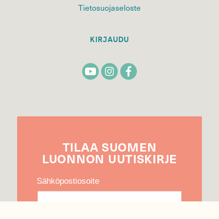
Tietosuojaseloste
KIRJAUDU
TILAA
SUOMEN
LUONNON
UUTIS­KIRJE
Sähköpostiosoite