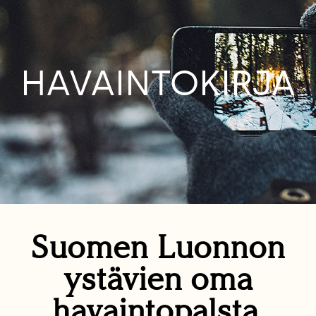
HAVAINTOKIRJA
Suomen Luonnon
ystävien oma
havaintopalsta.