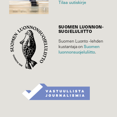
Tilaa uutiskirje
SUOMEN LUONNON­
SUOJELU­LIITTO
Suomen Luonto -lehden
kustantaja on
Suomen
luonnonsuojelu­liitto
.