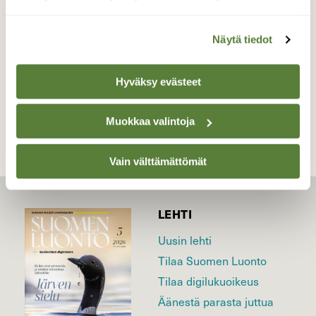
Valokuvaaja: Ahti Keränen, Lieksa 14.03.2022
Näytä tiedot
Hyväksy evästeet
TAKAISIN LISTAAN
Muokkaa valintoja
Vain välttämättömät
LEHTI
Uusin lehti
Tilaa Suomen Luonto
Tilaa digilukuoikeus
Äänestä parasta juttua