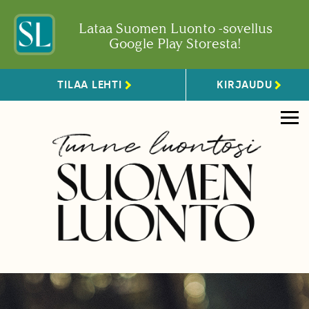
Lataa Suomen Luonto -sovellus
Google Play Storesta!
TILAA LEHTI
KIRJAUDU