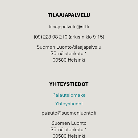
TILAAJAPALVELU
tilaajapalvelu@sll.fi
(09) 228 08 210 (arkisin klo 9-15)
Suomen Luonto/tilaajapalvelu
Sörnäistenkatu 1
00580 Helsinki
YHTEYSTIEDOT
Palautelomake
Yhteystiedot
palaute@suomenluonto.fi
Suomen Luonto
Sörnäistenkatu 1
00580 Helsinki