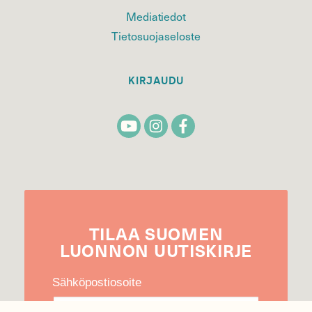
Mediatiedot
Tietosuojaseloste
KIRJAUDU
TILAA
SUOMEN
LUONNON
UUTIS­KIRJE
Sähköpostiosoite