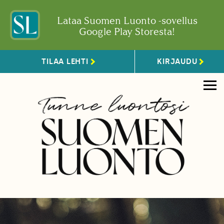
Lataa Suomen Luonto -sovellus
Google Play Storesta!
TILAA LEHTI
KIRJAUDU