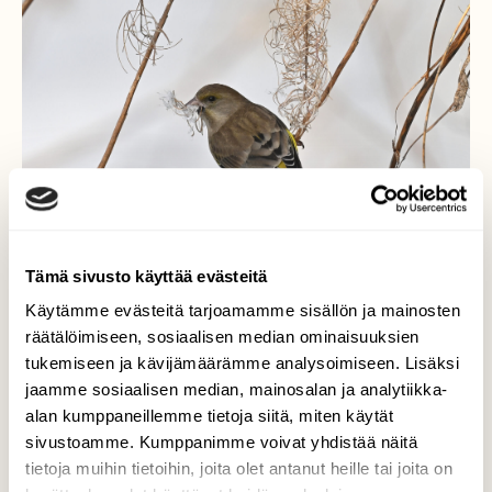
Tämä sivusto käyttää evästeitä
Käytämme evästeitä tarjoamamme sisällön ja mainosten
räätälöimiseen, sosiaalisen median ominaisuuksien
tukemiseen ja kävijämäärämme analysoimiseen. Lisäksi
jaamme sosiaalisen median, mainosalan ja analytiikka-
Viherpeippo
alan kumppaneillemme tietoja siitä, miten käytät
sivustoamme. Kumppanimme voivat yhdistää näitä
Viherpeippo taitaa jo keräillä pesätarpeita
tietoja muihin tietoihin, joita olet antanut heille tai joita on