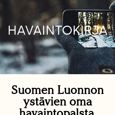
HAVAINTOKIRJA
Suomen Luonnon
ystävien oma
havaintopalsta.