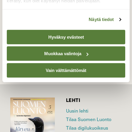
kuivuneesta horsmasta.
kerätty, kun olet käyttänyt heidän palvelujaan.
Valokuvaaja: Päivi Kiiskinen-Mustonen, Joensuu
11.3.2026
Näytä tiedot
Hyväksy evästeet
TAKAISIN LISTAAN
Muokkaa valintoja
Vain välttämättömät
LEHTI
Uusin lehti
Tilaa Suomen Luonto
Tilaa digilukuoikeus