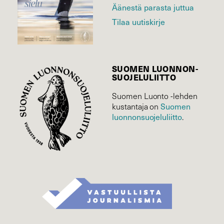
Äänestä parasta juttua
Tilaa uutiskirje
SUOMEN LUONNON­
SUOJELU­LIITTO
Suomen Luonto -lehden
Suomen
kustantaja on
luonnonsuojelu­liitto
.