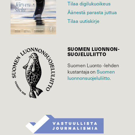
Tilaa digilukuoikeus
Äänestä parasta juttua
Tilaa uutiskirje
SUOMEN LUONNON­
SUOJELU­LIITTO
Suomen Luonto -lehden
kustantaja on
Suomen
luonnonsuojelu­liitto
.