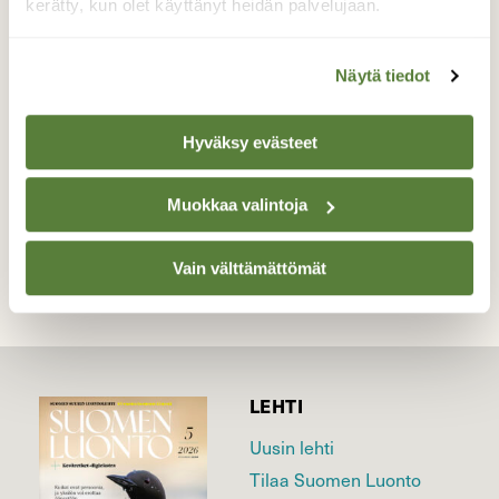
Tänään oli paljon erilaisia lintuja pihamaalla.
kerätty, kun olet käyttänyt heidän palvelujaan.
Tässä vihervarpunen. Kuva: 21.3.2016
Lempäälä
Näytä tiedot
Valokuvaaja: Irja Lehtinen, Lempäälä 21.4.2016
Hyväksy evästeet
TAKAISIN LISTAAN
Muokkaa valintoja
Vain välttämättömät
LEHTI
Uusin lehti
Tilaa Suomen Luonto