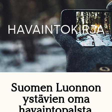
HAVAINTOKIRJA
Suomen Luonnon
ystävien oma
havaintopalsta.