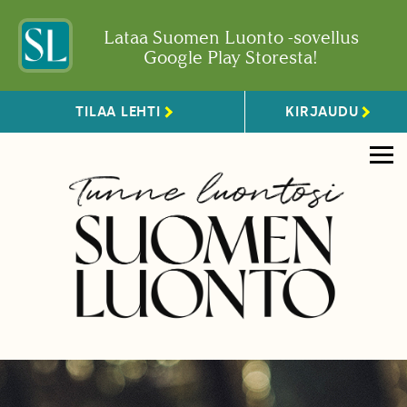
Lataa Suomen Luonto -sovellus
Google Play Storesta!
TILAA LEHTI
KIRJAUDU