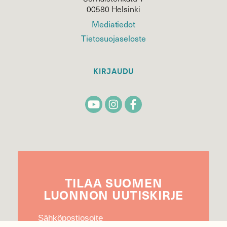
00580 Helsinki
Mediatiedot
Tietosuojaseloste
KIRJAUDU
TILAA
SUOMEN
LUONNON
UUTIS­KIRJE
Sähköpostiosoite