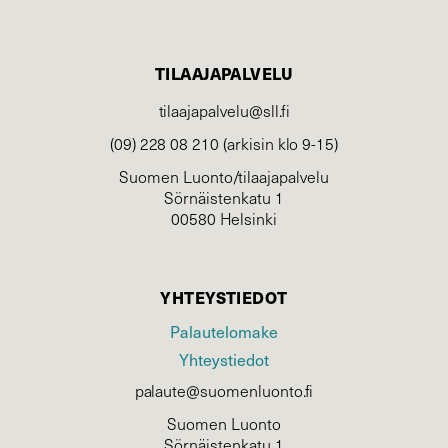
TILAAJAPALVELU
tilaajapalvelu@sll.fi
(09) 228 08 210 (arkisin klo 9-15)
Suomen Luonto/tilaajapalvelu
Sörnäistenkatu 1
00580 Helsinki
YHTEYSTIEDOT
Palautelomake
Yhteystiedot
palaute@suomenluonto.fi
Suomen Luonto
Sörnäistenkatu 1