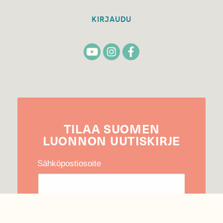
KIRJAUDU
TILAA
SUOMEN
LUONNON
UUTIS­KIRJE
Sähköpostiosoite
Hyväksyn tietojeni käytön uutiskirjeen
lähettämiseen