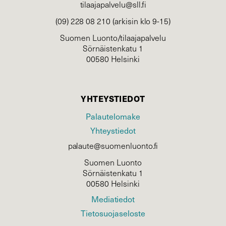
tilaajapalvelu@sll.fi
(09) 228 08 210 (arkisin klo 9-15)
Suomen Luonto/tilaajapalvelu
Sörnäistenkatu 1
00580 Helsinki
YHTEYSTIEDOT
Palautelomake
Yhteystiedot
palaute@suomenluonto.fi
Suomen Luonto
Sörnäistenkatu 1
00580 Helsinki
Mediatiedot
Tietosuojaseloste