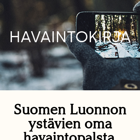
HAVAINTOKIRJA
Suomen Luonnon
ystävien oma
havaintopalsta.