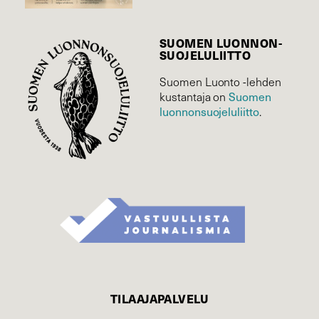
SUOMEN LUONNON­
SUOJELU­LIITTO
Suomen Luonto -lehden
Suomen
kustantaja on
luonnonsuojelu­liitto
.
TILAAJAPALVELU