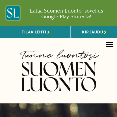
Lataa Suomen Luonto -sovellus
Google Play Storesta!
TILAA LEHTI
KIRJAUDU