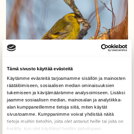
Tämä sivusto käyttää evästeitä
Käytämme evästeitä tarjoamamme sisällön ja mainosten
räätälöimiseen, sosiaalisen median ominaisuuksien
tukemiseen ja kävijämäärämme analysoimiseen. Lisäksi
jaamme sosiaalisen median, mainosalan ja analytiikka-
Vihervarpunen
alan kumppaneillemme tietoja siitä, miten käytät
sivustoamme. Kumppanimme voivat yhdistää näitä
vihervarpunen (Spinus spinus)
tietoja muihin tietoihin, joita olet antanut heille tai joita on
kerätty, kun olet käyttänyt heidän palvelujaan.
Valokuvaaja: Markku Saarinen, Paimela 13.3