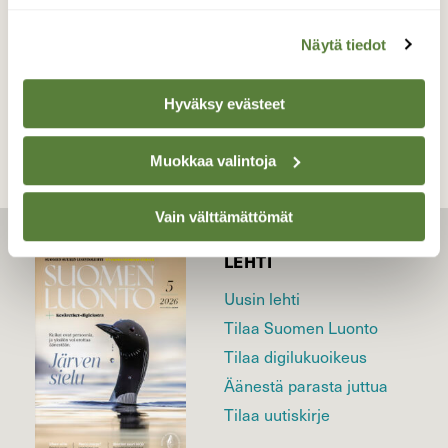
Näytä tiedot
TAKAISIN LISTAAN
Hyväksy evästeet
Muokkaa valintoja
Vain välttämättömät
LEHTI
Uusin lehti
Tilaa Suomen Luonto
Tilaa digilukuoikeus
Äänestä parasta juttua
Tilaa uutiskirje