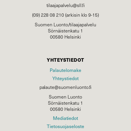
tilaajapalvelu@sll.fi
(09) 228 08 210 (arkisin klo 9-15)
Suomen Luonto/tilaajapalvelu
Sörnäistenkatu 1
00580 Helsinki
YHTEYSTIEDOT
Palautelomake
Yhteystiedot
palaute@suomenluonto.fi
Suomen Luonto
Sörnäistenkatu 1
00580 Helsinki
Mediatiedot
Tietosuojaseloste