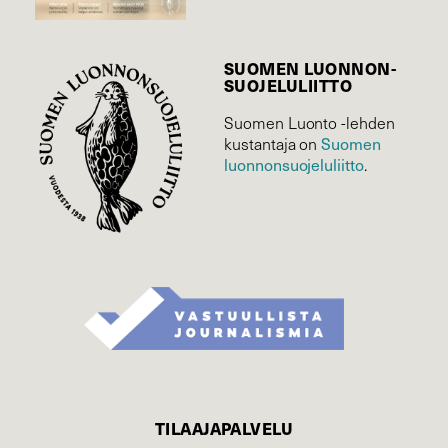
SUOMEN LUONNON­
SUOJELU­LIITTO
Suomen Luonto -lehden
Suomen
kustantaja on
luonnonsuojelu­liitto
.
TILAAJAPALVELU