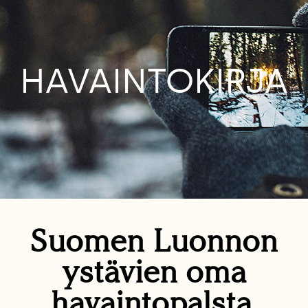
HAVAINTOKIRJA
Suomen Luonnon
ystävien oma
havaintopalsta.