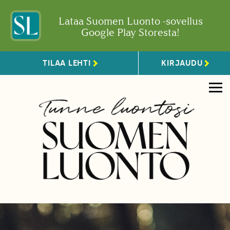
Lataa Suomen Luonto -sovellus
Google Play Storesta!
TILAA LEHTI
KIRJAUDU