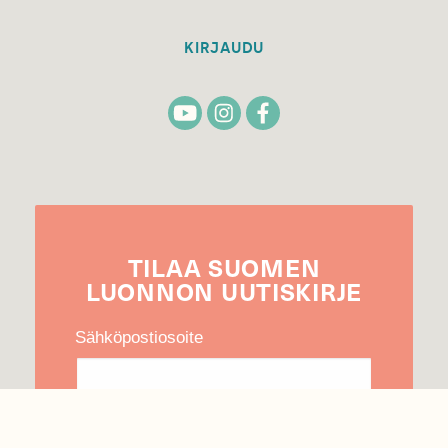
KIRJAUDU
TILAA
SUOMEN
LUONNON
UUTIS­KIRJE
Sähköpostiosoite
Hyväksyn tietojeni käytön uutiskirjeen