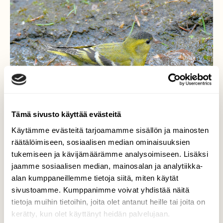
Tämä sivusto käyttää evästeitä
Käytämme evästeitä tarjoamamme sisällön ja mainosten
räätälöimiseen, sosiaalisen median ominaisuuksien
tukemiseen ja kävijämäärämme analysoimiseen. Lisäksi
jaamme sosiaalisen median, mainosalan ja analytiikka-
Vihervarpunen
alan kumppaneillemme tietoja siitä, miten käytät
sivustoamme. Kumppanimme voivat yhdistää näitä
Kävi juomassa ja kylpemässä.
tietoja muihin tietoihin, joita olet antanut heille tai joita on
kerätty, kun olet käyttänyt heidän palvelujaan.
Valokuvaaja: Reijo Juurinen, Veikkola Huhtikuu