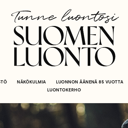
STÖ
NÄKÖKULMIA
LUONNON ÄÄNENÄ 85 VUOTTA
LUONTOKERHO