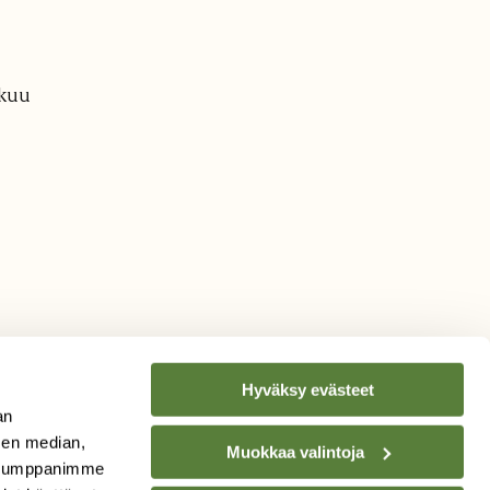
äkuu
Hyväksy evästeet
an
sen median,
Muokkaa valintoja
. Kumppanimme
TILAA
SUOMEN