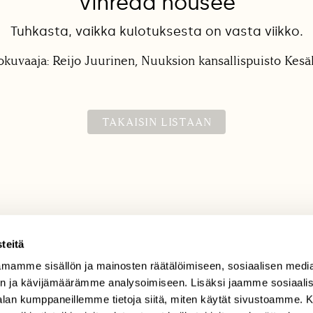
Vihreää nousee
Tuhkasta, vaikka kulotuksesta on vasta viikko.
okuvaaja: Reijo Juurinen, Nuuksion kansallispuisto Kes
TAKAISIN LISTAAN
teitä
mamme sisällön ja mainosten räätälöimiseen, sosiaalisen medi
TILAAJAPALVELU
n ja kävijämäärämme analysoimiseen. Lisäksi jaamme sosiaali
tilaajapalvelu@sll.fi
-alan kumppaneillemme tietoja siitä, miten käytät sivustoamme