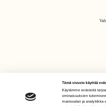
Val
Tämä sivusto käyttää eväs
Käytämme evästeitä tarjoa
LEHTI
ominaisuuksien tukemisee
Uusin lehti
mainosalan ja analytiikka