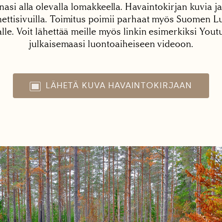
nasi alla olevalla lomakkeella. Havaintokirjan kuvia ja
tisivuilla. Toimitus poimii parhaat myös Suomen Lu
alle. Voit lähettää meille myös linkin esimerkiksi You
julkaisemaasi luontoaiheiseen videoon.
LÄHETÄ KUVA HAVAINTOKIRJAAN