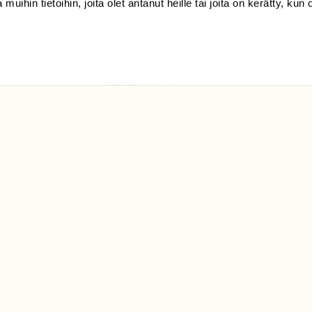
 muihin tietoihin, joita olet antanut heille tai joita on kerätty, kun 
(09) 228 08 210 (arkisin
klo 9-15)
Suomen
Luonto/tilaajapalvelu
Sörnäistenkatu 1
00580 Helsinki
ELU­
YHTEYSTIEDOT
ntaja on
Palautelomake
Yhteystiedot
palaute@suomenluonto.fi
Suomen Luonto
Sörnäistenkatu 1
00580 Helsinki
Mediatiedot
Tietosuojaseloste