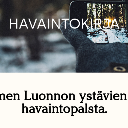
HAVAINTOKIRJA
en Luonnon ystävie
havaintopalsta.