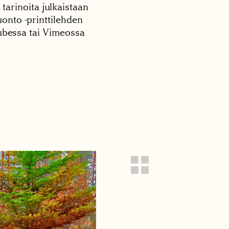
 tarinoita julkaistaan
onto -printtilehden
tubessa tai Vimeossa