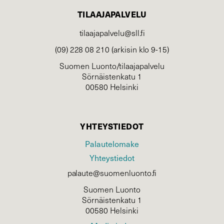
TILAAJAPALVELU
tilaajapalvelu@sll.fi
(09) 228 08 210 (arkisin klo 9-15)
Suomen Luonto/tilaajapalvelu
Sörnäistenkatu 1
00580 Helsinki
YHTEYSTIEDOT
Palautelomake
Yhteystiedot
palaute@suomenluonto.fi
Suomen Luonto
Sörnäistenkatu 1
00580 Helsinki