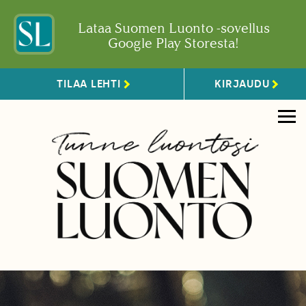
Lataa Suomen Luonto -sovellus
Google Play Storesta!
TILAA LEHTI
KIRJAUDU