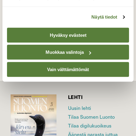
vihreä tasainen matto. Kuvattu 18.5.2016.
Valokuvaaja: Kari Saarinen, Lempäälä 18.5.2016
Näytä tiedot
Hyväksy evästeet
TAKAISIN LISTAAN
Muokkaa valintoja
Vain välttämättömät
LEHTI
Uusin lehti
Tilaa Suomen Luonto
Tilaa digilukuoikeus
Äänestä parasta juttua