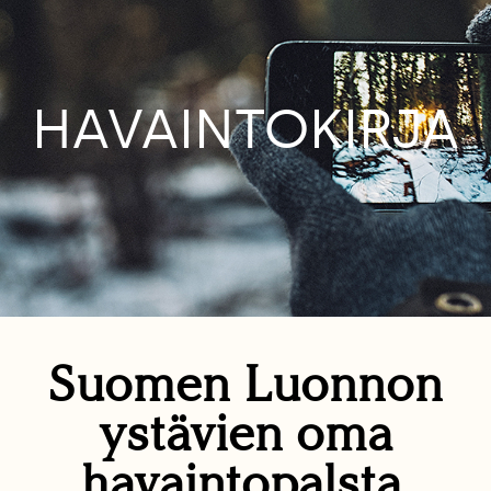
HAVAINTOKIRJA
Suomen Luonnon
ystävien oma
havaintopalsta.