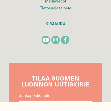
Mediatiedot
Tietosuojaseloste
KIRJAUDU
TILAA
SUOMEN
LUONNON
UUTIS­KIRJE
Sähköpostiosoite