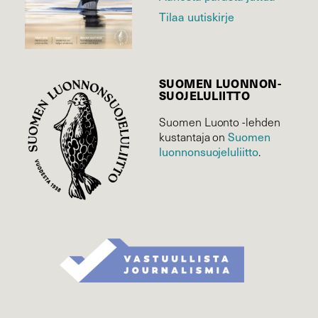
Tilaa uutiskirje
SUOMEN LUONNON­
SUOJELU­LIITTO
Suomen Luonto -lehden
Suomen
kustantaja on
luonnonsuojelu­liitto
.