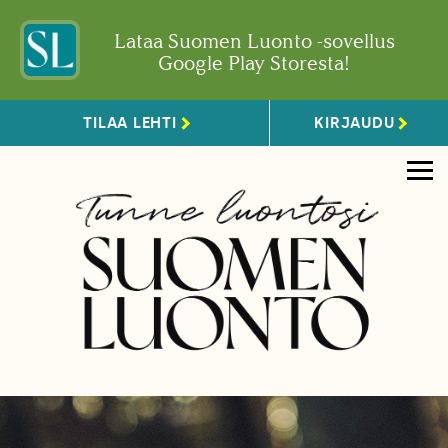
Lataa Suomen Luonto -sovellus
Google Play Storesta!
TILAA LEHTI
KIRJAUDU