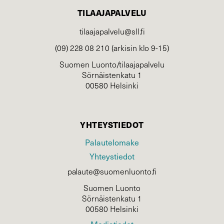
TILAAJAPALVELU
tilaajapalvelu@sll.fi
(09) 228 08 210 (arkisin klo 9-15)
Suomen Luonto/tilaajapalvelu
Sörnäistenkatu 1
00580 Helsinki
YHTEYSTIEDOT
Palautelomake
Yhteystiedot
palaute@suomenluonto.fi
Suomen Luonto
Sörnäistenkatu 1
00580 Helsinki
Mediatiedot