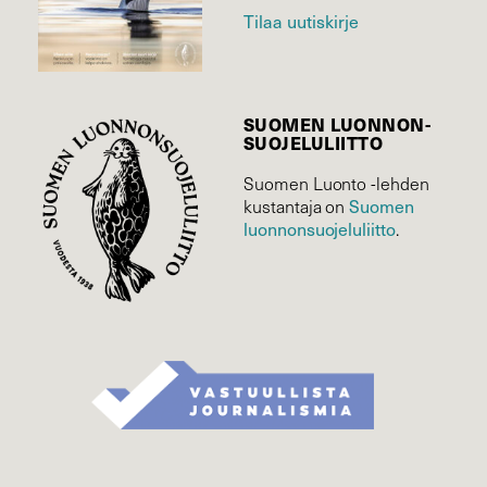
Tilaa uutiskirje
SUOMEN LUONNON­
SUOJELU­LIITTO
Suomen Luonto -lehden
Suomen
kustantaja on
luonnonsuojelu­liitto
.