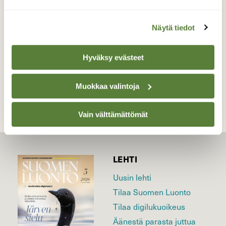
Valokuvaaja: Juhani Peltonen, Turku, Auranlaakso
16.1.2023
Näytä tiedot
Hyväksy evästeet
TAKAISIN LISTAAN
Muokkaa valintoja
Vain välttämättömät
LEHTI
Uusin lehti
Tilaa Suomen Luonto
Tilaa digilukuoikeus
Äänestä parasta juttua