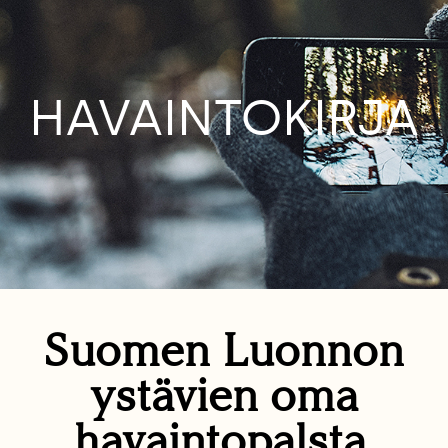
HAVAINTOKIRJA
Suomen Luonnon
ystävien oma
havaintopalsta.