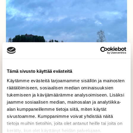
Tämä sivusto käyttää evästeitä
Käytämme evästeitä tarjoamamme sisällön ja mainosten
räätälöimiseen, sosiaalisen median ominaisuuksien
tukemiseen ja kävijämäärämme analysoimiseen. Lisäksi
jaamme sosiaalisen median, mainosalan ja analytiikka-
alan kumppaneillemme tietoja siitä, miten käytät
Vihreät niityt
sivustoamme. Kumppanimme voivat yhdistää näitä
tietoja muihin tietoihin, joita olet antanut heille tai joita on
Vihreät niityt ja tulviva Aurajoki aamulla 16.1
kerätty, kun olet käyttänyt heidän palvelujaan.