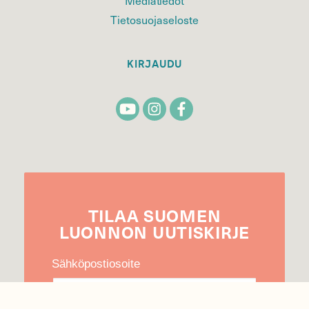
Tietosuojaseloste
KIRJAUDU
TILAA
SUOMEN
LUONNON
UUTIS­KIRJE
Sähköpostiosoite