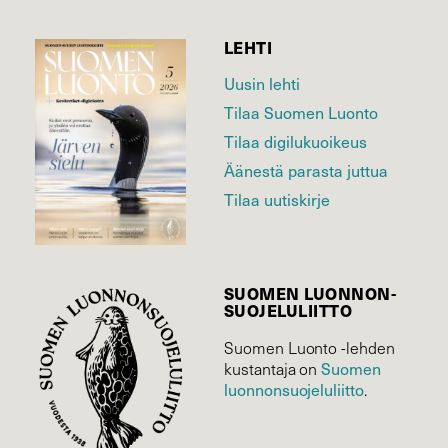
LEHTI
Uusin lehti
Tilaa Suomen Luonto
Tilaa digilukuoikeus
Äänestä parasta juttua
Tilaa uutiskirje
SUOMEN LUONNON­
SUOJELU­LIITTO
Suomen Luonto -lehden
Suomen
kustantaja on
luonnonsuojelu­liitto
.