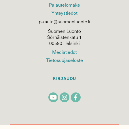
Palautelomake
Yhteystiedot
palaute@suomenluonto.fi
Suomen Luonto
Sörnäistenkatu 1
00580 Helsinki
Mediatiedot
Tietosuojaseloste
KIRJAUDU