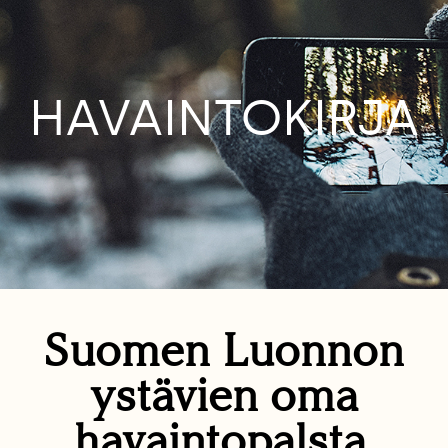
HAVAINTOKIRJA
Suomen Luonnon
ystävien oma
havaintopalsta.