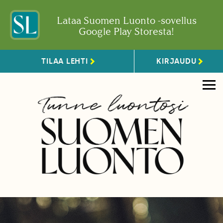
Lataa Suomen Luonto -sovellus
Google Play Storesta!
TILAA LEHTI
KIRJAUDU