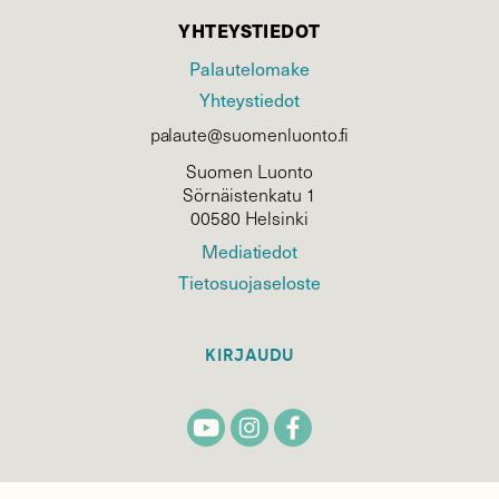
YHTEYSTIEDOT
Palautelomake
Yhteystiedot
palaute@suomenluonto.fi
Suomen Luonto
Sörnäistenkatu 1
00580 Helsinki
Mediatiedot
Tietosuojaseloste
KIRJAUDU