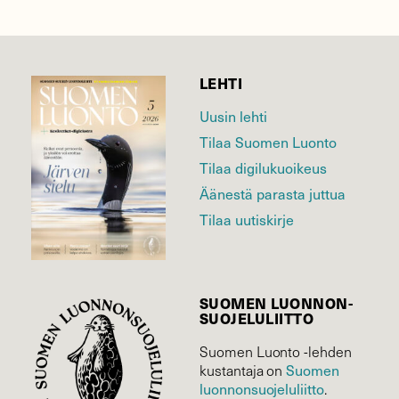
LEHTI
Uusin lehti
Tilaa Suomen Luonto
Tilaa digilukuoikeus
Äänestä parasta juttua
Tilaa uutiskirje
SUOMEN LUONNON­
SUOJELU­LIITTO
Suomen Luonto -lehden
kustantaja on
Suomen
luonnonsuojelu­liitto
.