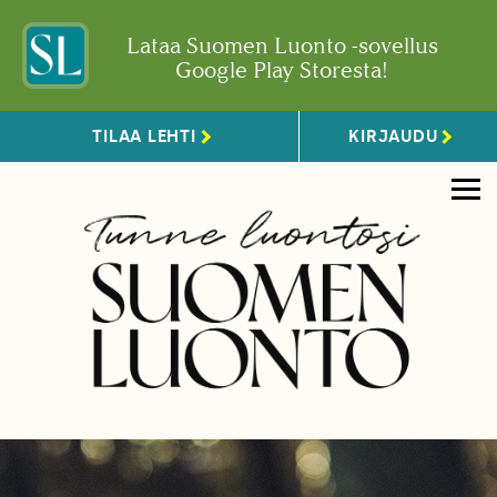
Lataa Suomen Luonto -sovellus
Google Play Storesta!
TILAA LEHTI
KIRJAUDU