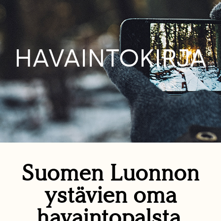
HAVAINTOKIRJA
Suomen Luonnon
ystävien oma
havaintopalsta.