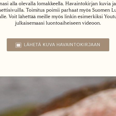
nasi alla olevalla lomakkeella. Havaintokirjan kuvia ja
tisivuilla. Toimitus poimii parhaat myös Suomen Lu
alle. Voit lähettää meille myös linkin esimerkiksi You
julkaisemaasi luontoaiheiseen videoon.
LÄHETÄ KUVA HAVAINTOKIRJAAN