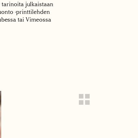
 tarinoita julkaistaan
onto -printtilehden
tubessa tai Vimeossa