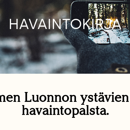
HAVAINTOKIRJA
en Luonnon ystävie
havaintopalsta.