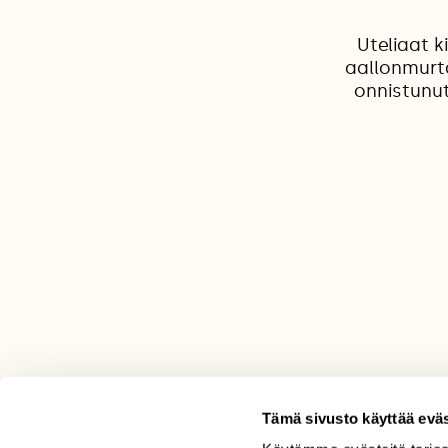
Uteliaat 
aallonmurta
onnistunut,
Tämä sivusto käyttää eväs