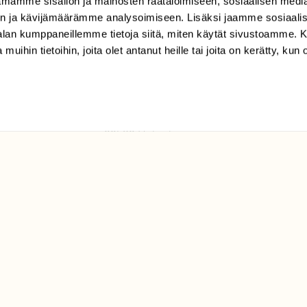
mamme sisällön ja mainosten räätälöimiseen, sosiaalisen medi
TILAAJAPALVELU
n ja kävijämäärämme analysoimiseen. Lisäksi jaamme sosiaali
tilaajapalvelu@sll.fi
-alan kumppaneillemme tietoja siitä, miten käytät sivustoamme
 muihin tietoihin, joita olet antanut heille tai joita on kerätty, kun 
(09) 228 08 210 (arkisin
klo 9-15)
Suomen
Luonto/tilaajapalvelu
Sörnäistenkatu 1
00580 Helsinki
ELU­
YHTEYSTIEDOT
ntaja on
Palautelomake
Yhteystiedot
palaute@suomenluonto.fi
Suomen Luonto
Sörnäistenkatu 1
00580 Helsinki