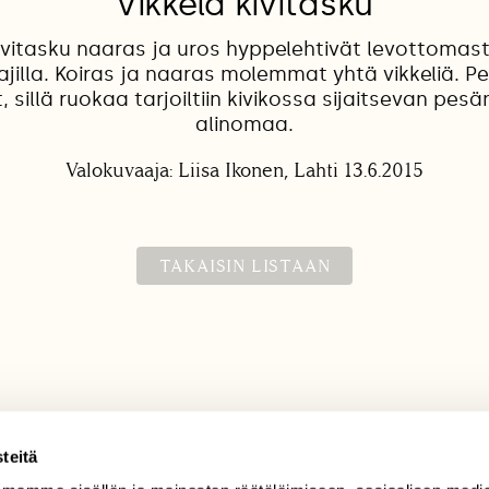
Vikkelä kivitasku
kivitasku naaras ja uros hyppelehtivät levottomas
jilla. Koiras ja naaras molemmat yhtä vikkeliä. Pe
 sillä ruokaa tarjoiltiin kivikossa sijaitsevan pesä
alinomaa.
Valokuvaaja: Liisa Ikonen, Lahti 13.6.2015
TAKAISIN LISTAAN
teitä