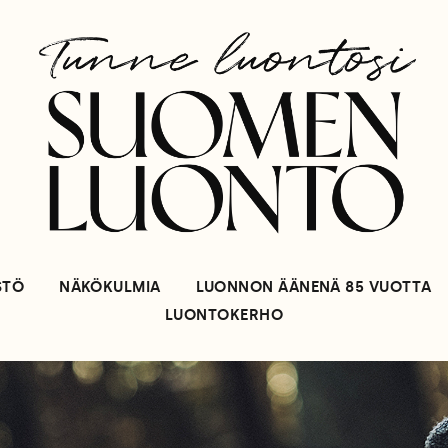
STÖ
NÄKÖKULMIA
LUONNON ÄÄNENÄ 85 VUOTTA
LUONTOKERHO