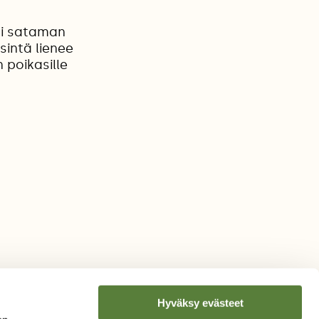
ti sataman
sintä lienee
n poikasille
Hyväksy evästeet