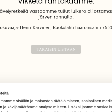
Vikkelä rantakäärme.
kävelyretkellä vastaamme tullut luikero oli ottam
järven rannalla.
lokuvaaja: Henri Karvinen, Ruokolahti haaroinsalmi 7.9.2
TAKAISIN LISTAAN
teitä
mamme sisällön ja mainosten räätälöimiseen, sosiaalisen medi
TILAAJAPALVELU
n ja kävijämäärämme analysoimiseen. Lisäksi jaamme sosiaali
tilaajapalvelu@sll.fi