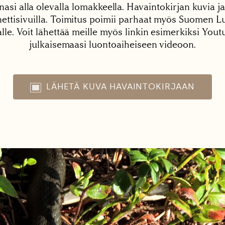
nasi alla olevalla lomakkeella. Havaintokirjan kuvia ja
tisivuilla. Toimitus poimii parhaat myös Suomen Lu
alle. Voit lähettää meille myös linkin esimerkiksi You
julkaisemaasi luontoaiheiseen videoon.
LÄHETÄ KUVA HAVAINTOKIRJAAN