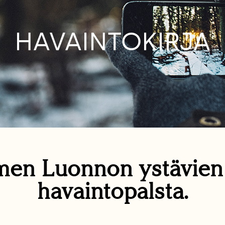
HAVAINTOKIRJA
en Luonnon ystävie
havaintopalsta.