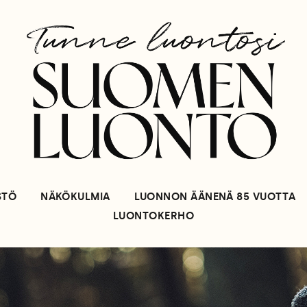
STÖ
NÄKÖKULMIA
LUONNON ÄÄNENÄ 85 VUOTTA
LUONTOKERHO