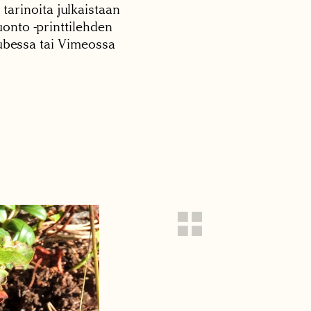
 tarinoita julkaistaan
onto -printtilehden
tubessa tai Vimeossa