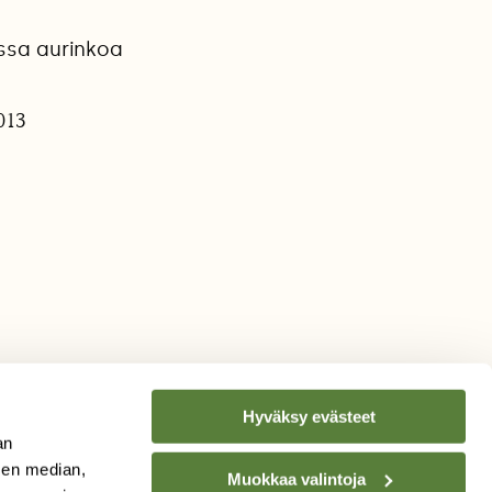
assa aurinkoa
013
Hyväksy evästeet
an
sen median,
Muokkaa valintoja