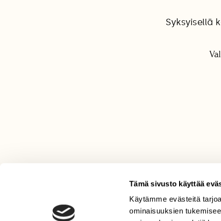
Syksyisellä 
Va
Tämä sivusto käyttää eväs
Käytämme evästeitä tarjoa
LEHTI
ominaisuuksien tukemisee
Uusin lehti