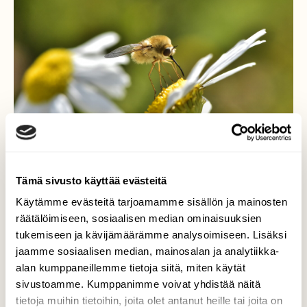
Tämä sivusto käyttää evästeitä
Käytämme evästeitä tarjoamamme sisällön ja mainosten
räätälöimiseen, sosiaalisen median ominaisuuksien
Villakärpänen
tukemiseen ja kävijämäärämme analysoimiseen. Lisäksi
jaamme sosiaalisen median, mainosalan ja analytiikka-
Tämä mukavannäköinen pikku siivekäs
alan kumppaneillemme tietoja siitä, miten käytät
pörrää ja imee mettä pitkällä pillillä lähes
sivustoamme. Kumppanimme voivat yhdistää näitä
kolibrin lailla.
tietoja muihin tietoihin, joita olet antanut heille tai joita on