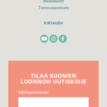
Mediatiedot
Tietosuojaseloste
KIRJAUDU
TILAA
SUOMEN
LUONNON
UUTIS­KIRJE
Sähköpostiosoite