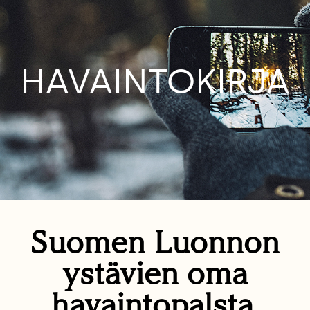
HAVAINTOKIRJA
Suomen Luonnon
ystävien oma
havaintopalsta.