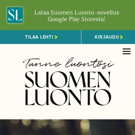
Lataa Suomen Luonto -sovellus
Google Play Storesta!
TILAA LEHTI
KIRJAUDU