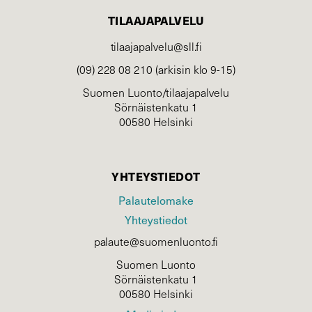
TILAAJAPALVELU
tilaajapalvelu@sll.fi
(09) 228 08 210 (arkisin klo 9-15)
Suomen Luonto/tilaajapalvelu
Sörnäistenkatu 1
00580 Helsinki
YHTEYSTIEDOT
Palautelomake
Yhteystiedot
palaute@suomenluonto.fi
Suomen Luonto
Sörnäistenkatu 1
00580 Helsinki