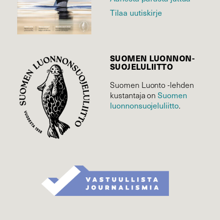
Tilaa uutiskirje
SUOMEN LUONNON­
SUOJELU­LIITTO
Suomen Luonto -lehden
kustantaja on
Suomen
luonnonsuojelu­liitto
.