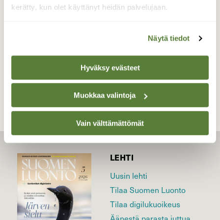
kerätty, kun olet käyttänyt heidän palvelujaan.
Valokuvaaja: Markku Pelkonen, Jyväskylä
19.07.2023
Näytä tiedot
TAKAISIN LISTAAN
Hyväksy evästeet
Muokkaa valintoja
Vain välttämättömät
LEHTI
Uusin lehti
Tilaa Suomen Luonto
Tilaa digilukuoikeus
Äänestä parasta juttua