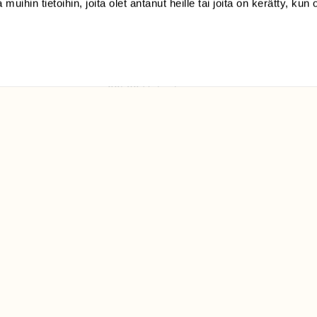
 muihin tietoihin, joita olet antanut heille tai joita on kerätty, kun 
(09) 228 08 210 (arkisin
klo 9-15)
Suomen
Luonto/tilaajapalvelu
Sörnäistenkatu 1
00580 Helsinki
ELU­
YHTEYSTIEDOT
ntaja on
Palautelomake
Yhteystiedot
palaute@suomenluonto.fi
Suomen Luonto
Sörnäistenkatu 1
00580 Helsinki
Mediatiedot
Tietosuojaseloste