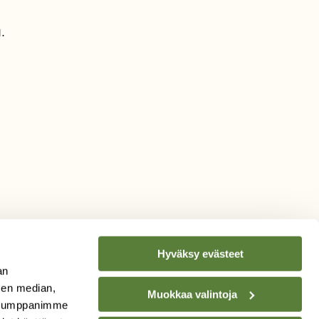
.
Hyväksy evästeet
an
sen median,
Muokkaa valintoja
. Kumppanimme
TILAA
SUOMEN