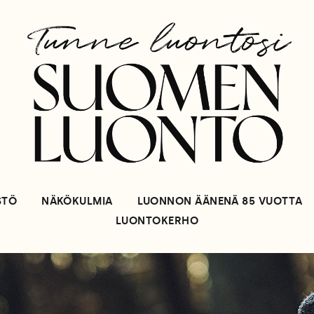
STÖ
NÄKÖKULMIA
LUONNON ÄÄNENÄ 85 VUOTTA
LUONTOKERHO