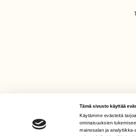
Tämä sivusto käyttää eväs
Käytämme evästeitä tarjoa
LEHTI
ominaisuuksien tukemisee
Uusin lehti
mainosalan ja analytiikka