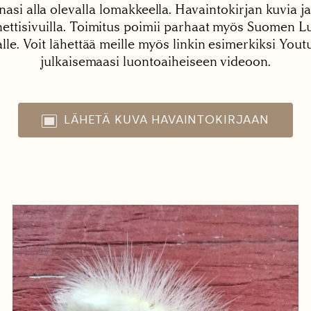
nasi alla olevalla lomakkeella. Havaintokirjan kuvia ja
tisivuilla. Toimitus poimii parhaat myös Suomen Lu
alle. Voit lähettää meille myös linkin esimerkiksi You
julkaisemaasi luontoaiheiseen videoon.
LÄHETÄ KUVA HAVAINTOKIRJAAN