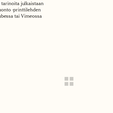
 tarinoita julkaistaan
onto -printtilehden
tubessa tai Vimeossa