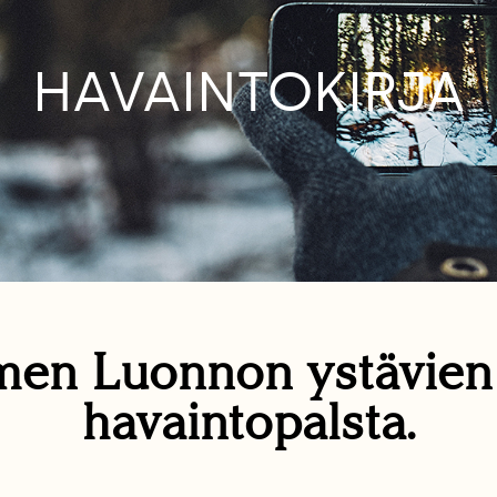
HAVAINTOKIRJA
en Luonnon ystävie
havaintopalsta.