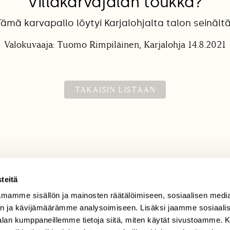
Villakarvajalan toukka?
Tämä karvapallo löytyi Karjalohjalta talon seinältä
Valokuvaaja: Tuomo Rimpiläinen, Karjalohja 14.8.2021
TAKAISIN LISTAAN
teitä
mamme sisällön ja mainosten räätälöimiseen, sosiaalisen medi
TILAAJAPALVELU
n ja kävijämäärämme analysoimiseen. Lisäksi jaamme sosiaali
tilaajapalvelu@sll.fi
-alan kumppaneillemme tietoja siitä, miten käytät sivustoamme