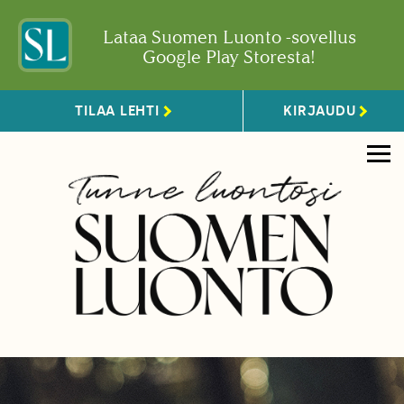
Lataa Suomen Luonto -sovellus
Google Play Storesta!
TILAA LEHTI
KIRJAUDU