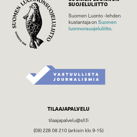
SUOJELU­LIITTO
Suomen Luonto -lehden
Suomen
kustantaja on
luonnonsuojelu­liitto
.
TILAAJAPALVELU
tilaajapalvelu@sll.fi
(09) 228 08 210 (arkisin klo 9-15)