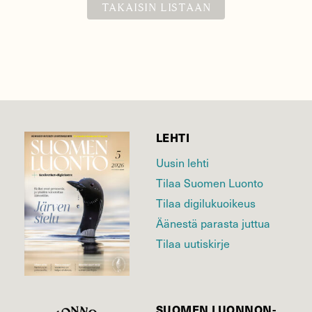
TAKAISIN LISTAAN
LEHTI
Uusin lehti
Tilaa Suomen Luonto
Tilaa digilukuoikeus
Äänestä parasta juttua
Tilaa uutiskirje
SUOMEN LUONNON­