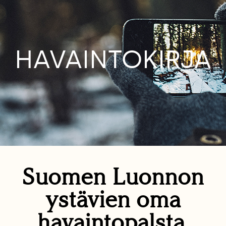
HAVAINTOKIRJA
Suomen Luonnon
ystävien oma
havaintopalsta.