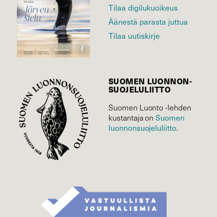
Tilaa digilukuoikeus
Äänestä parasta juttua
Tilaa uutiskirje
SUOMEN LUONNON­
SUOJELU­LIITTO
Suomen Luonto -lehden
kustantaja on
Suomen
luonnonsuojelu­liitto
.