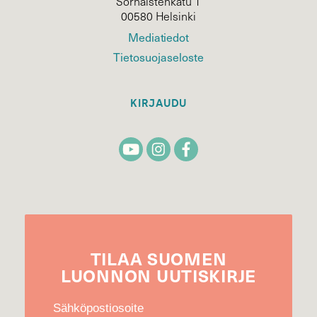
Sörnäistenkatu 1
00580 Helsinki
Mediatiedot
Tietosuojaseloste
KIRJAUDU
TILAA
SUOMEN
LUONNON
UUTIS­KIRJE
Sähköpostiosoite