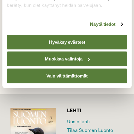
Vilukot pysyvät tomerasti pystyssä
kerätty, kun olet käyttänyt heidän palvelujaan.
tunturituulista huolimatta.
Valokuvaaja: Irja Lehtinen, Pallastunturi, Muonio
Näytä tiedot
26.7.2020
Hyväksy evästeet
TAKAISIN LISTAAN
Muokkaa valintoja
Vain välttämättömät
LEHTI
Uusin lehti
Tilaa Suomen Luonto