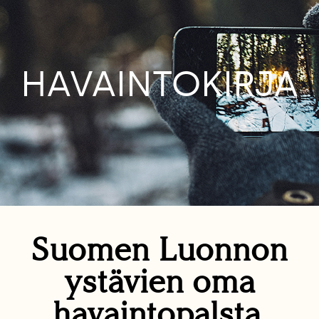
HAVAINTOKIRJA
Suomen Luonnon
ystävien oma
havaintopalsta.