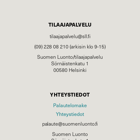
TILAAJAPALVELU
tilaajapalvelu@sll.fi
(09) 228 08 210 (arkisin klo 9-15)
Suomen Luonto/tilaajapalvelu
Sörnäistenkatu 1
00580 Helsinki
YHTEYSTIEDOT
Palautelomake
Yhteystiedot
palaute@suomenluonto.fi
Suomen Luonto