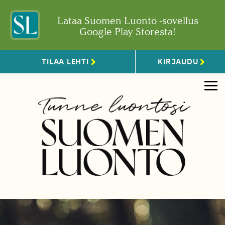
Lataa Suomen Luonto -sovellus
Google Play Storesta!
TILAA LEHTI
KIRJAUDU