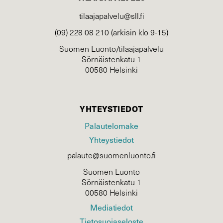
tilaajapalvelu@sll.fi
(09) 228 08 210 (arkisin klo 9-15)
Suomen Luonto/tilaajapalvelu
Sörnäistenkatu 1
00580 Helsinki
YHTEYSTIEDOT
Palautelomake
Yhteystiedot
palaute@suomenluonto.fi
Suomen Luonto
Sörnäistenkatu 1
00580 Helsinki
Mediatiedot
Tietosuojaseloste