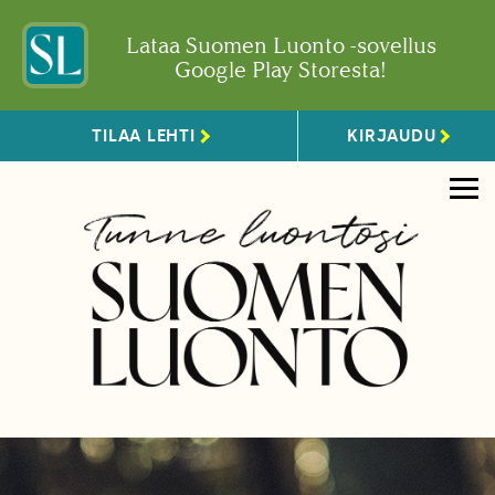
Lataa Suomen Luonto -sovellus
Google Play Storesta!
TILAA LEHTI
KIRJAUDU