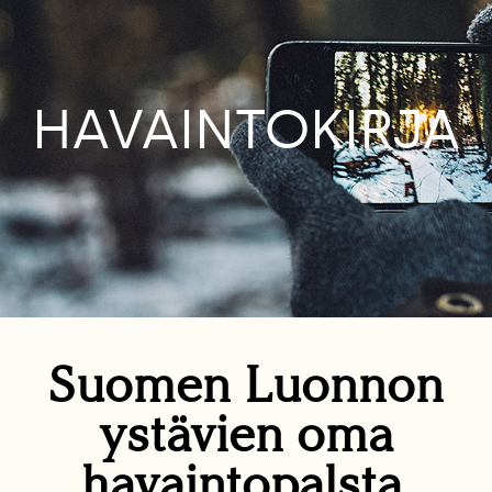
HAVAINTOKIRJA
Suomen Luonnon
ystävien oma
havaintopalsta.