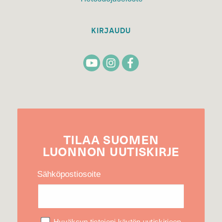
KIRJAUDU
TILAA
SUOMEN
LUONNON
UUTIS­KIRJE
Sähköpostiosoite
Hyväksyn tietojeni käytön uutiskirjeen