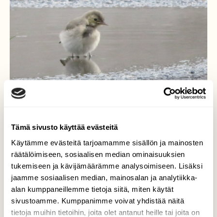
Tämä sivusto käyttää evästeitä
Käytämme evästeitä tarjoamamme sisällön ja mainosten
Vilvoittelua helteellä
räätälöimiseen, sosiaalisen median ominaisuuksien
tukemiseen ja kävijämäärämme analysoimiseen. Lisäksi
Västäräkin poikanen näytti jalkakäytävän
jaamme sosiaalisen median, mainosalan ja analytiikka-
lätäkössä kylpiessään ihmettelevän omaa
alan kumppaneillemme tietoja siitä, miten käytät
peilikuvaansa.
sivustoamme. Kumppanimme voivat yhdistää näitä
Valokuvaaja: Risto Kangassalo, Raision keskusta
tietoja muihin tietoihin, joita olet antanut heille tai joita on