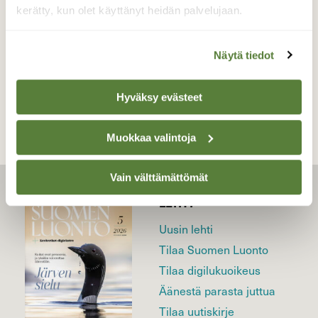
26.6.2021 illalla
kerätty, kun olet käyttänyt heidän palvelujaan.
Näytä tiedot
TAKAISIN LISTAAN
Hyväksy evästeet
Muokkaa valintoja
Vain välttämättömät
LEHTI
Uusin lehti
Tilaa Suomen Luonto
Tilaa digilukuoikeus
Äänestä parasta juttua
Tilaa uutiskirje