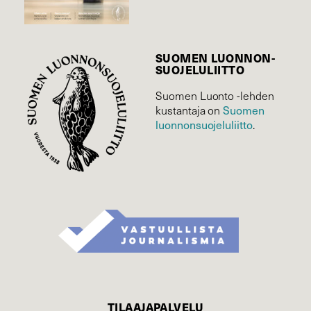
SUOMEN LUONNON­
SUOJELU­LIITTO
Suomen Luonto -lehden
kustantaja on
Suomen
luonnonsuojelu­liitto
.
TILAAJAPALVELU