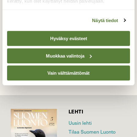
Hauskannäköinen pieni perhonen
kerätty, kun olet käyttänyt heidän palvelujaan.
tienpientareella.
Näytä tiedot
Valokuvaaja: Tarja Naukkarinen, Savitaipale
12.6.2026
Hyväksy evästeet
TAKAISIN LISTAAN
Muokkaa valintoja
Vain välttämättömät
LEHTI
Uusin lehti
Tilaa Suomen Luonto