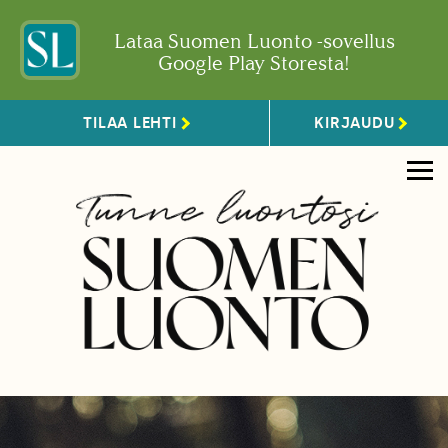
Lataa Suomen Luonto -sovellus
Google Play Storesta!
TILAA LEHTI
KIRJAUDU