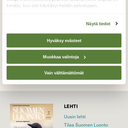
Voiko ihanammin päivän enää alkaa, onko
kerätty, kun olet käyttänyt heidän palvelujaan.
ihanampaa aamua kuin tää…? Aamun
usvaisia kauniita hetkiä Aurajoen rantamilla.
Näytä tiedot
Valokuvaaja: Juhani Peltonen, Turku 9.9.2021
Hyväksy evästeet
TAKAISIN LISTAAN
Muokkaa valintoja
Vain välttämättömät
LEHTI
Uusin lehti
Tilaa Suomen Luonto