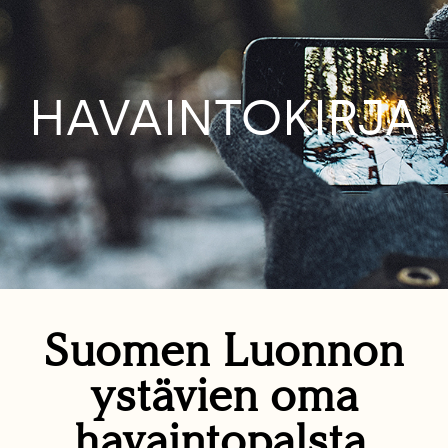
HAVAINTOKIRJA
Suomen Luonnon
ystävien oma
havaintopalsta.