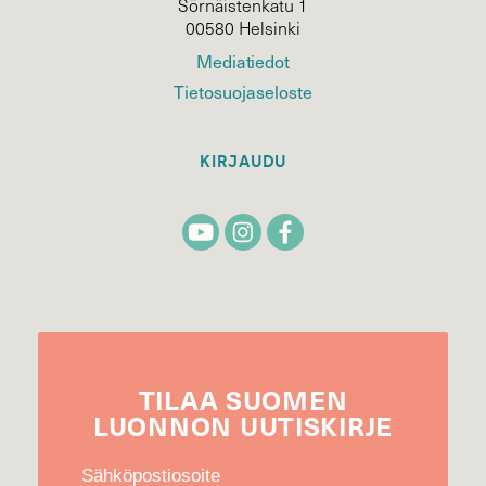
Sörnäistenkatu 1
00580 Helsinki
Mediatiedot
Tietosuojaseloste
KIRJAUDU
TILAA
SUOMEN
LUONNON
UUTIS­KIRJE
Sähköpostiosoite