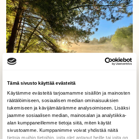
Tämä sivusto käyttää evästeitä
Käytämme evästeitä tarjoamamme sisällön ja mainosten
räätälöimiseen, sosiaalisen median ominaisuuksien
tukemiseen ja kävijämäärämme analysoimiseen. Lisäksi
jaamme sosiaalisen median, mainosalan ja analytiikka-
Voiko ihanammin päivän
alan kumppaneillemme tietoja siitä, miten käytät
enää alkaa…?
sivustoamme. Kumppanimme voivat yhdistää näitä
tietoja muihin tietoihin, joita olet antanut heille tai joita on