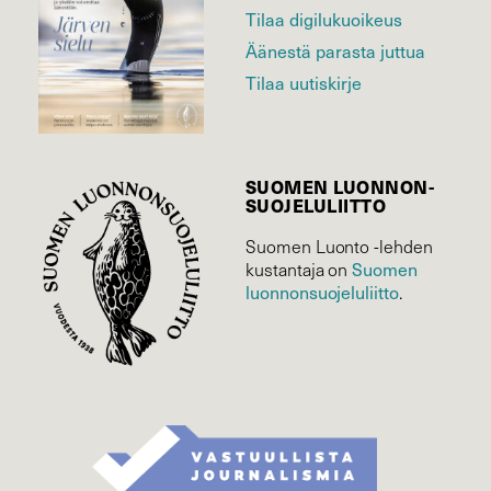
Tilaa digilukuoikeus
Äänestä parasta juttua
Tilaa uutiskirje
SUOMEN LUONNON­
SUOJELU­LIITTO
Suomen Luonto -lehden
Suomen
kustantaja on
luonnonsuojelu­liitto
.