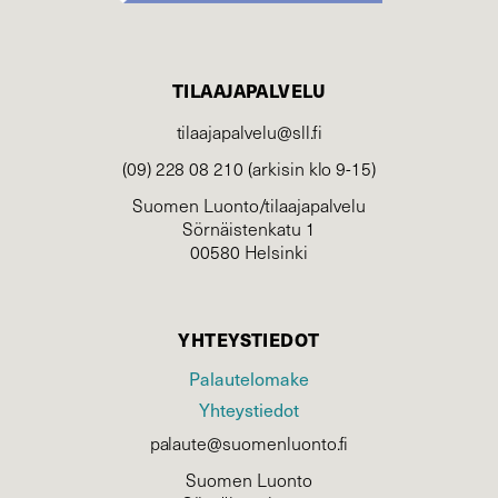
TILAAJAPALVELU
tilaajapalvelu@sll.fi
(09) 228 08 210 (arkisin klo 9-15)
Suomen Luonto/tilaajapalvelu
Sörnäistenkatu 1
00580 Helsinki
YHTEYSTIEDOT
Palautelomake
Yhteystiedot
palaute@suomenluonto.fi
Suomen Luonto