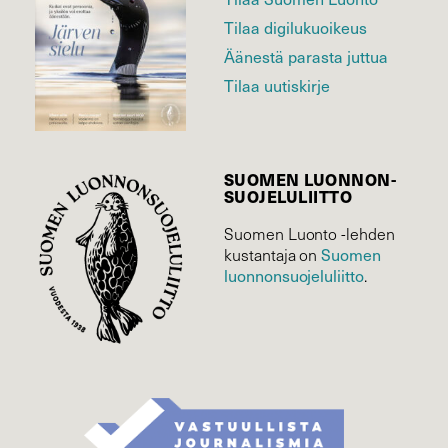
Tilaa digilukuoikeus
Äänestä parasta juttua
Tilaa uutiskirje
SUOMEN LUONNON­
SUOJELU­LIITTO
Suomen Luonto -lehden
Suomen
kustantaja on
luonnonsuojelu­liitto
.