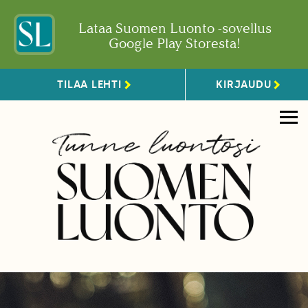
Lataa Suomen Luonto -sovellus
Google Play Storesta!
TILAA LEHTI
KIRJAUDU