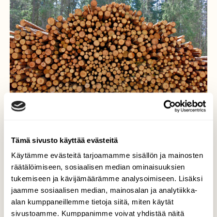
Tämä sivusto käyttää evästeitä
Käytämme evästeitä tarjoamamme sisällön ja mainosten
Voiko kansallispuistoa
räätälöimiseen, sosiaalisen median ominaisuuksien
tukemiseen ja kävijämäärämme analysoimiseen. Lisäksi
ostaa?
jaamme sosiaalisen median, mainosalan ja analytiikka-
alan kumppaneillemme tietoja siitä, miten käytät
Kyllä voi, vaikka tukki kerrallaan. Tässä on
sivustoamme. Kumppanimme voivat yhdistää näitä
kasa myytäviä pikku tukkeja, jotka on