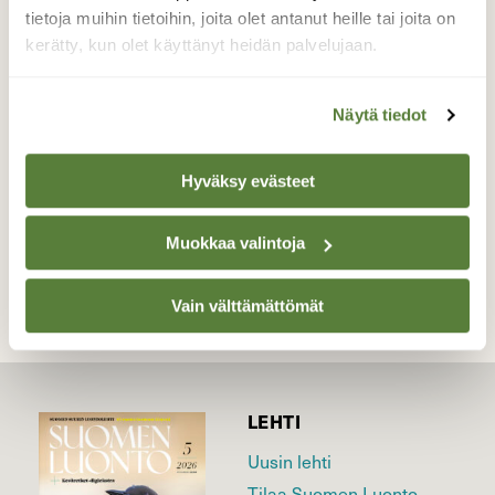
tietoja muihin tietoihin, joita olet antanut heille tai joita on
poistettu istutusmänniköstä. Puistoa siis
kerätty, kun olet käyttänyt heidän palvelujaan.
ennallistetaan kovalla kädellä.
Valokuvaaja: Reijo Juurinen, Nuuksion
Näytä tiedot
kansallispuisto Toukokuu
Hyväksy evästeet
TAKAISIN LISTAAN
Muokkaa valintoja
Vain välttämättömät
LEHTI
Uusin lehti
Tilaa Suomen Luonto