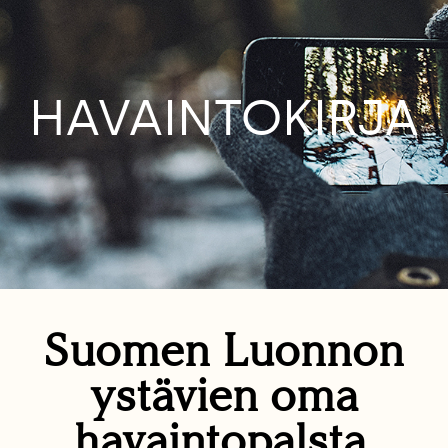
HAVAINTOKIRJA
Suomen Luonnon
ystävien oma
havaintopalsta.