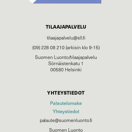
TILAAJAPALVELU
tilaajapalvelu@sll.fi
(09) 228 08 210 (arkisin klo 9-15)
Suomen Luonto/tilaajapalvelu
Sörnäistenkatu 1
00580 Helsinki
YHTEYSTIEDOT
Palautelomake
Yhteystiedot
palaute@suomenluonto.fi
Suomen Luonto