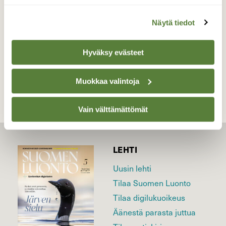
Valokuvaaja: Hannu Rissanen, Näädänmaa 5.6.2016
Näytä tiedot
Hyväksy evästeet
TAKAISIN LISTAAN
Muokkaa valintoja
Vain välttämättömät
LEHTI
Uusin lehti
Tilaa Suomen Luonto
Tilaa digilukuoikeus
Äänestä parasta juttua