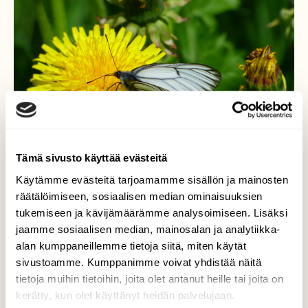
Tämä sivusto käyttää evästeitä
Käytämme evästeitä tarjoamamme sisällön ja mainosten
räätälöimiseen, sosiaalisen median ominaisuuksien
tukemiseen ja kävijämäärämme analysoimiseen. Lisäksi
jaamme sosiaalisen median, mainosalan ja analytiikka-
alan kumppaneillemme tietoja siitä, miten käytät
Voikukka ja perhonen
sivustoamme. Kumppanimme voivat yhdistää näitä
tietoja muihin tietoihin, joita olet antanut heille tai joita on
Perhonen löytää nyt kukkasia yllin kyllin.
kerätty, kun olet käyttänyt heidän palvelujaan.