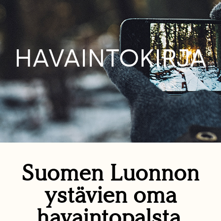
HAVAINTOKIRJA
Suomen Luonnon
ystävien oma
havaintopalsta.