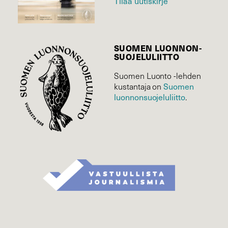
Tilaa uutiskirje
SUOMEN LUONNON­
SUOJELU­LIITTO
Suomen Luonto -lehden
Suomen
kustantaja on
luonnonsuojelu­liitto
.