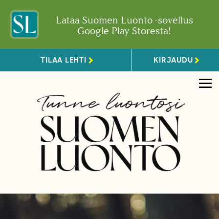
Lataa Suomen Luonto -sovellus
Google Play Storesta!
TILAA LEHTI
KIRJAUDU