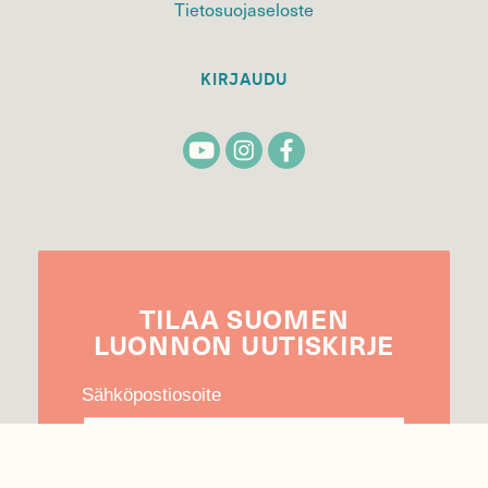
Tietosuojaseloste
KIRJAUDU
TILAA
SUOMEN
LUONNON
UUTIS­KIRJE
Sähköpostiosoite