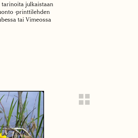
 tarinoita julkaistaan
onto -printtilehden
tubessa tai Vimeossa