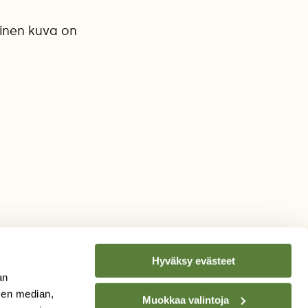
inen kuva on
Hyväksy evästeet
an
sen median,
Muokkaa valintoja