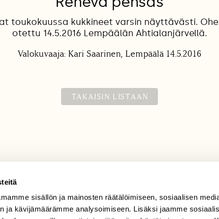
Rehevä pensas
at toukokuussa kukkineet varsin näyttävästi. Ohe
otettu 14.5.2016 Lempäälän Ahtialanjärvellä.
Valokuvaaja: Kari Saarinen, Lempäälä 14.5.2016
TAKAISIN LISTAAN
teitä
mamme sisällön ja mainosten räätälöimiseen, sosiaalisen medi
TILAAJAPALVELU
n ja kävijämäärämme analysoimiseen. Lisäksi jaamme sosiaali
tilaajapalvelu@sll.fi