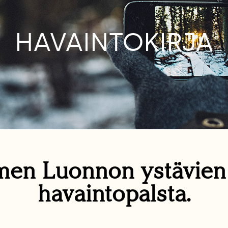
HAVAINTOKIRJA
en Luonnon ystävie
havaintopalsta.