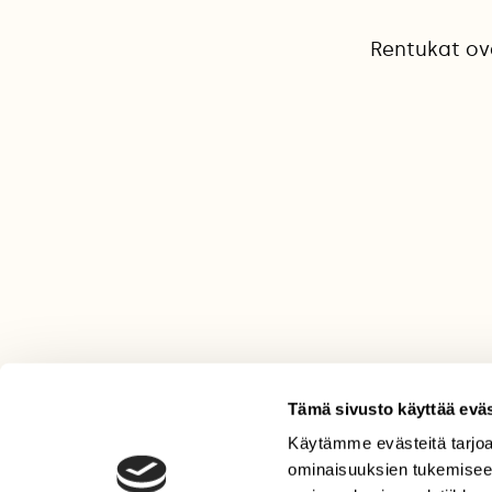
Rentukat ov
Tämä sivusto käyttää eväs
Käytämme evästeitä tarjoa
LEHTI
ominaisuuksien tukemisee
Uusin lehti