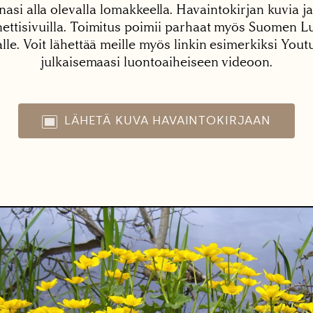
nasi alla olevalla lomakkeella. Havaintokirjan kuvia ja
tisivuilla. Toimitus poimii parhaat myös Suomen Lu
alle. Voit lähettää meille myös linkin esimerkiksi You
julkaisemaasi luontoaiheiseen videoon.
LÄHETÄ KUVA HAVAINTOKIRJAAN