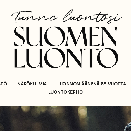
STÖ
NÄKÖKULMIA
LUONNON ÄÄNENÄ 85 VUOTTA
LUONTOKERHO