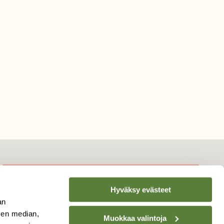
Hyväksy evästeet
TILAA
SUOMEN
an
LUONNON
UUTIS­KIRJE
sen median,
Muokkaa valintoja