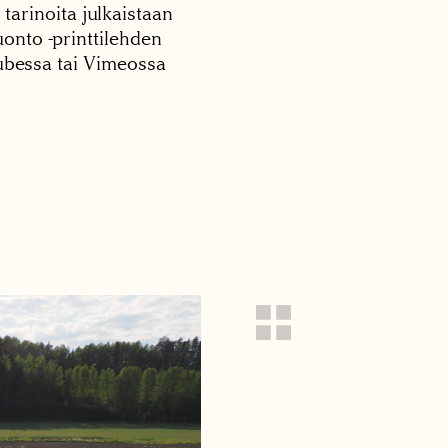
 tarinoita julkaistaan
onto -printtilehden
tubessa tai Vimeossa