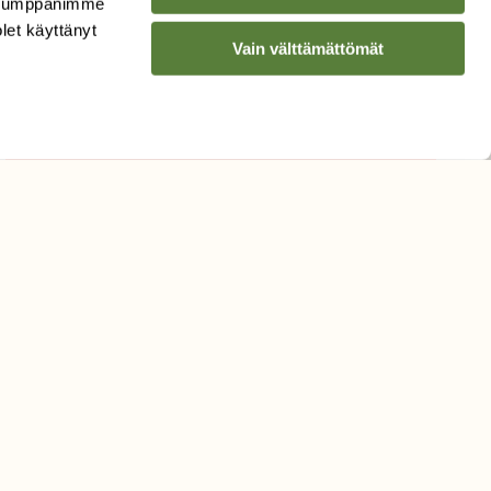
. Kumppanimme
Sähköpostiosoite
olet käyttänyt
Vain välttämättömät
Hyväksyn tietojeni käytön
uutiskirjeen lähettämiseen
Tietosuojaseloste