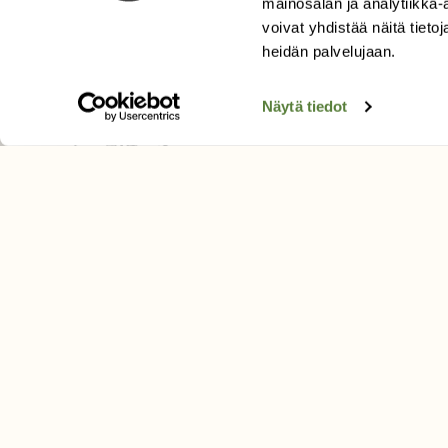
mainosalan ja analytiikka
Äänestä parasta juttua
voivat yhdistää näitä tietoja
Tilaa uutiskirje
heidän palvelujaan.
Näytä tiedot
SUOMEN LUONNON­SUOJ
LIITTO
Suomen Luonto -lehden kusta
Suomen luonnonsuojelu­liitto
.