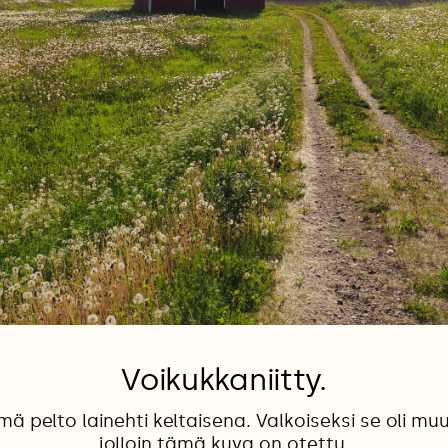
Voikukkaniitty.
mä pelto lainehti keltaisena. Valkoiseksi se oli mu
jolloin tämä kuva on otettu.