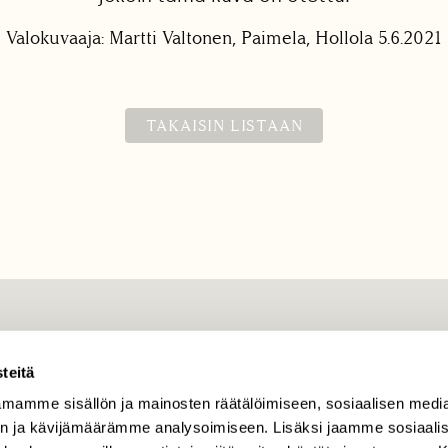
Valokuvaaja: Martti Valtonen, Paimela, Hollola 5.6.2021
TAKAISIN LISTAAN
TILAAJAPALVELU
teitä
tilaajapalvelu@sll.fi
mamme sisällön ja mainosten räätälöimiseen, sosiaalisen medi
(09) 228 08 210 (arkisin
klo 9-15)
n ja kävijämäärämme analysoimiseen. Lisäksi jaamme sosiaali