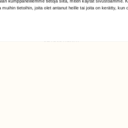
-alan kumppaneillemme tietoja siitä, miten käytät sivustoamme
Suomen
 muihin tietoihin, joita olet antanut heille tai joita on kerätty, kun 
Luonto/tilaajapalvelu
Sörnäistenkatu 1
00580 Helsinki
ELU­
YHTEYSTIEDOT
ntaja on
Palautelomake
Yhteystiedot
palaute@suomenluonto.fi
Suomen Luonto
Sörnäistenkatu 1
00580 Helsinki
Mediatiedot
Tietosuojaseloste
KIRJAUDU