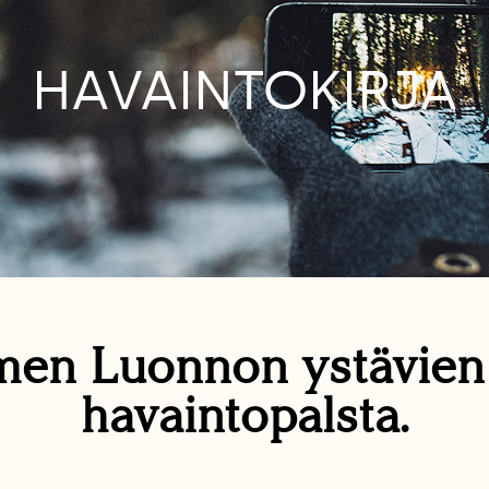
HAVAINTOKIRJA
en Luonnon ystävie
havaintopalsta.