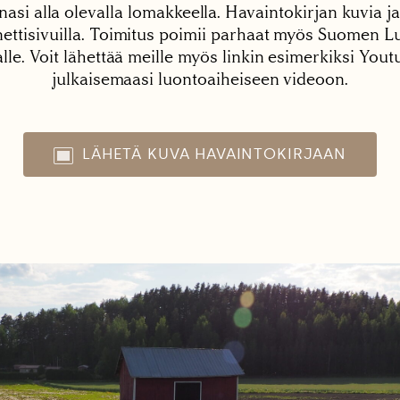
nasi alla olevalla lomakkeella. Havaintokirjan kuvia ja
tisivuilla. Toimitus poimii parhaat myös Suomen Lu
alle. Voit lähettää meille myös linkin esimerkiksi You
julkaisemaasi luontoaiheiseen videoon.
LÄHETÄ KUVA HAVAINTOKIRJAAN