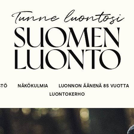
STÖ
NÄKÖKULMIA
LUONNON ÄÄNENÄ 85 VUOTTA
LUONTOKERHO