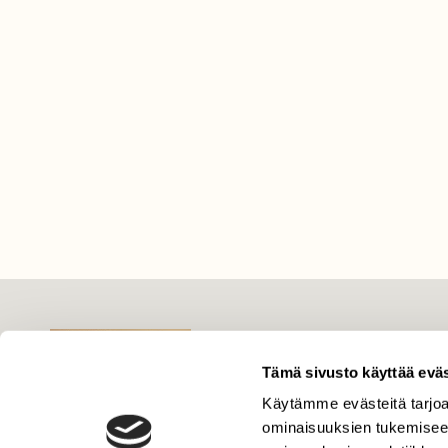
LEHTI
Uusin lehti
Tämä sivusto käyttää eväs
Tilaa Suomen Luonto
Käytämme evästeitä tarjoa
Tilaa digilukuoikeus
ominaisuuksien tukemisee