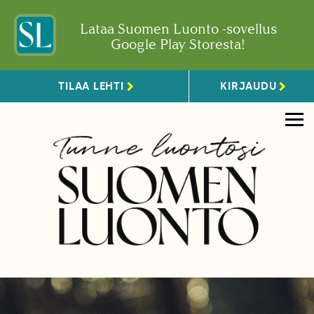
Lataa Suomen Luonto -sovellus
Google Play Storesta!
TILAA LEHTI
KIRJAUDU