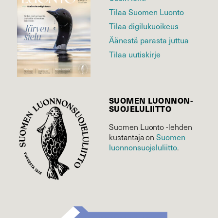
Tilaa Suomen Luonto
Tilaa digilukuoikeus
Äänestä parasta juttua
Tilaa uutiskirje
SUOMEN LUONNON­
SUOJELU­LIITTO
Suomen Luonto -lehden
Suomen
kustantaja on
luonnonsuojelu­liitto
.