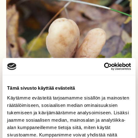
Tämä sivusto käyttää evästeitä
Käytämme evästeitä tarjoamamme sisällön ja mainosten
räätälöimiseen, sosiaalisen median ominaisuuksien
tukemiseen ja kävijämäärämme analysoimiseen. Lisäksi
Voisiko olla jokin nuijakas?
jaamme sosiaalisen median, mainosalan ja analytiikka-
alan kumppaneillemme tietoja siitä, miten käytät
Turun Katariinanlaaksossa 22,10,.2019
sivustoamme. Kumppanimme voivat yhdistää näitä