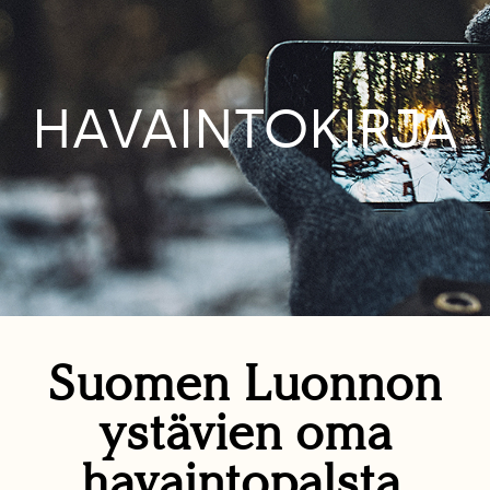
HAVAINTOKIRJA
Suomen Luonnon
ystävien oma
havaintopalsta.