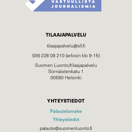
TILAAJAPALVELU
tilaajapalvelu@sll.fi
(09) 228 08 210 (arkisin klo 9-15)
Suomen Luonto/tilaajapalvelu
Sörnäistenkatu 1
00580 Helsinki
YHTEYSTIEDOT
Palautelomake
Yhteystiedot
palaute@suomenluonto.fi