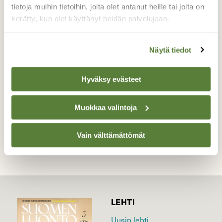
aamulla törmäsin maa-alueeseen, jossa oli
tietoja muihin tietoihin, joita olet antanut heille tai joita on
kuvan näköinen kasvusto ja lisäksi saman
kerätty, kun olet käyttänyt heidän palvelujaan.
mallinen "kukkivan" näköisenä sekä
tummaksi muuttuneena.
Näytä tiedot
Valokuvaaja: Marja-Leena Kuusisto, Turku
22.10.2019
Hyväksy evästeet
Muokkaa valintoja
TAKAISIN LISTAAN
Vain välttämättömät
LEHTI
Uusin lehti