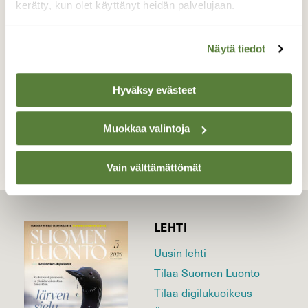
kerätty, kun olet käyttänyt heidän palvelujaan.
runsaat pihlajanmarjavarastot
Valokuvaaja: Irja Lehtinen, Tampere 1.1.2022
Näytä tiedot
Hyväksy evästeet
TAKAISIN LISTAAN
Muokkaa valintoja
Vain välttämättömät
LEHTI
Uusin lehti
Tilaa Suomen Luonto
Tilaa digilukuoikeus