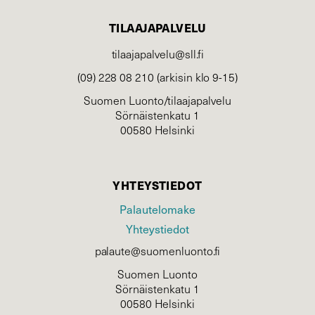
TILAAJAPALVELU
tilaajapalvelu@sll.fi
(09) 228 08 210 (arkisin klo 9-15)
Suomen Luonto/tilaajapalvelu
Sörnäistenkatu 1
00580 Helsinki
YHTEYSTIEDOT
Palautelomake
Yhteystiedot
palaute@suomenluonto.fi
Suomen Luonto
Sörnäistenkatu 1
00580 Helsinki