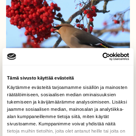
Tämä sivusto käyttää evästeitä
Käytämme evästeitä tarjoamamme sisällön ja mainosten
räätälöimiseen, sosiaalisen median ominaisuuksien
tukemiseen ja kävijämäärämme analysoimiseen. Lisäksi
Vuoden eka päivä toi
jaamme sosiaalisen median, mainosalan ja analytiikka-
alan kumppaneillemme tietoja siitä, miten käytät
valtavat tilhiparvet
sivustoamme. Kumppanimme voivat yhdistää näitä
tietoja muihin tietoihin, joita olet antanut heille tai joita on
syömään puistojen ja teiden varsien vielä