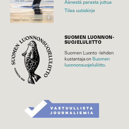
Äänestä parasta juttua
Tilaa uutiskirje
SUOMEN LUONNON­
SUOJELU­LIITTO
Suomen Luonto -lehden
kustantaja on
Suomen
luonnonsuojelu­liitto
.