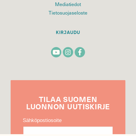
Mediatiedot
Tietosuojaseloste
KIRJAUDU
TILAA
SUOMEN
LUONNON
UUTIS­KIRJE
Sähköpostiosoite