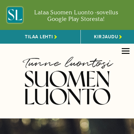
Lataa Suomen Luonto -sovellus
Google Play Storesta!
TILAA LEHTI
KIRJAUDU