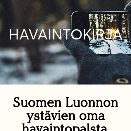
HAVAINTOKIRJA
Suomen Luonnon
ystävien oma
havaintopalsta.