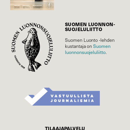
SUOMEN LUONNON­
SUOJELU­LIITTO
Suomen Luonto -lehden
kustantaja on
Suomen
luonnonsuojelu­liitto
.
TILAAJAPALVELU