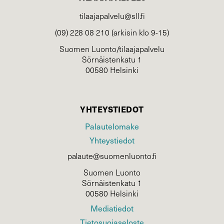
tilaajapalvelu@sll.fi
(09) 228 08 210 (arkisin klo 9-15)
Suomen Luonto/tilaajapalvelu
Sörnäistenkatu 1
00580 Helsinki
YHTEYSTIEDOT
Palautelomake
Yhteystiedot
palaute@suomenluonto.fi
Suomen Luonto
Sörnäistenkatu 1
00580 Helsinki
Mediatiedot
Tietosuojaseloste