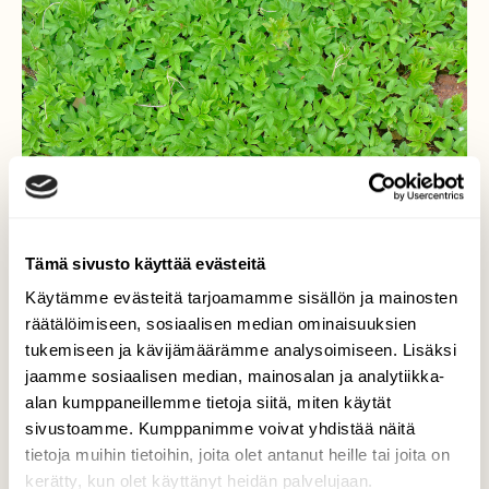
Tämä sivusto käyttää evästeitä
Käytämme evästeitä tarjoamamme sisällön ja mainosten
räätälöimiseen, sosiaalisen median ominaisuuksien
tukemiseen ja kävijämäärämme analysoimiseen. Lisäksi
Vuohenputkia
jaamme sosiaalisen median, mainosalan ja analytiikka-
alan kumppaneillemme tietoja siitä, miten käytät
Hyvä sato tulossa, mutta harmittaa kun
sivustoamme. Kumppanimme voivat yhdistää näitä
lehtiin on ilmestynyt näppylöitä.
tietoja muihin tietoihin, joita olet antanut heille tai joita on
kerätty, kun olet käyttänyt heidän palvelujaan.