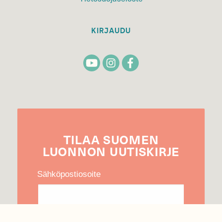
KIRJAUDU
TILAA
SUOMEN
LUONNON
UUTIS­KIRJE
Sähköpostiosoite
Hyväksyn tietojeni käytön uutiskirjeen