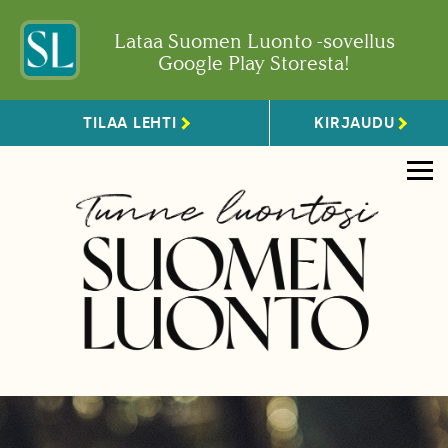
Lataa Suomen Luonto -sovellus
Google Play Storesta!
TILAA LEHTI
KIRJAUDU