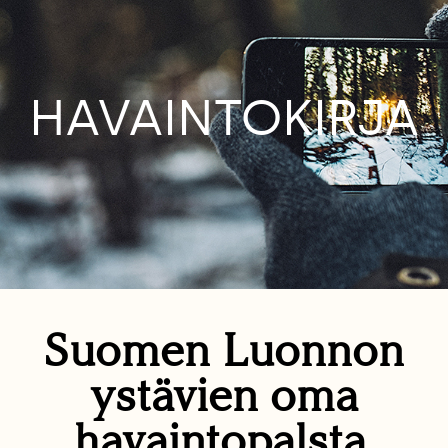
HAVAINTOKIRJA
Suomen Luonnon
ystävien oma
havaintopalsta.