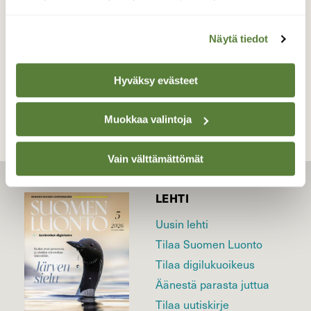
Valokuvaaja: Reijo Juurinen, Veikkola Toukokuu
Näytä tiedot
TAKAISIN LISTAAN
Hyväksy evästeet
Muokkaa valintoja
Vain välttämättömät
LEHTI
Uusin lehti
Tilaa Suomen Luonto
Tilaa digilukuoikeus
Äänestä parasta juttua
Tilaa uutiskirje