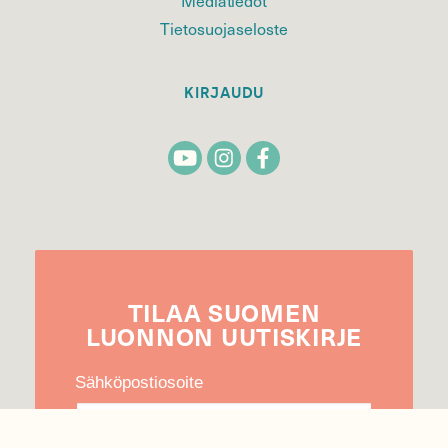
Tietosuojaseloste
KIRJAUDU
TILAA
SUOMEN
LUONNON
UUTIS­KIRJE
Sähköpostiosoite