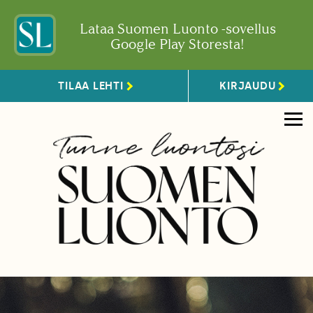
Lataa Suomen Luonto -sovellus
Google Play Storesta!
TILAA LEHTI
KIRJAUDU