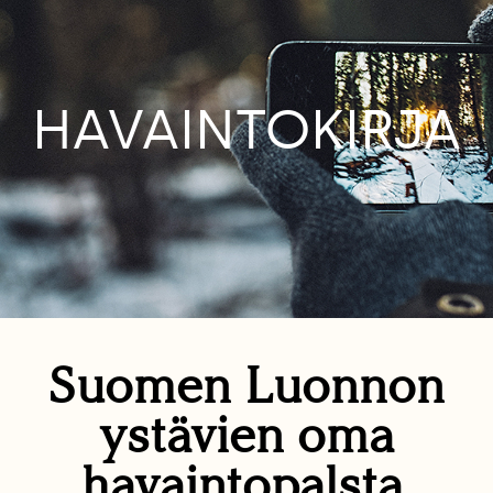
HAVAINTOKIRJA
Suomen Luonnon
ystävien oma
havaintopalsta.