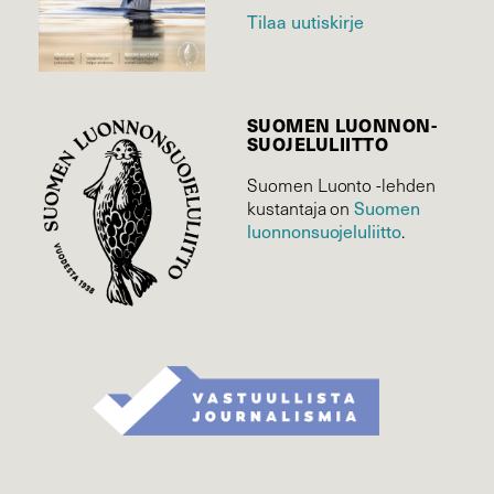
Tilaa uutiskirje
SUOMEN LUONNON­
SUOJELU­LIITTO
Suomen Luonto -lehden
Suomen
kustantaja on
luonnonsuojelu­liitto
.