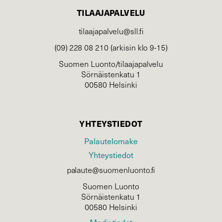
TILAAJAPALVELU
tilaajapalvelu@sll.fi
(09) 228 08 210 (arkisin klo 9-15)
Suomen Luonto/tilaajapalvelu
Sörnäistenkatu 1
00580 Helsinki
YHTEYSTIEDOT
Palautelomake
Yhteystiedot
palaute@suomenluonto.fi
Suomen Luonto
Sörnäistenkatu 1
00580 Helsinki
Mediatiedot