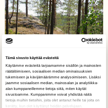
Tämä sivusto käyttää evästeitä
Käytämme evästeitä tarjoamamme sisällön ja mainosten
räätälöimiseen, sosiaalisen median ominaisuuksien
tukemiseen ja kävijämäärämme analysoimiseen. Lisäksi
jaamme sosiaalisen median, mainosalan ja analytiikka-
alan kumppaneillemme tietoja siitä, miten käytät
Vuorijärven kalliota
sivustoamme. Kumppanimme voivat yhdistää näitä
tietoja muihin tietoihin, joita olet antanut heille tai joita on
Luontoretki Vuorijärvelle
kerätty, kun olet käyttänyt heidän palvelujaan.