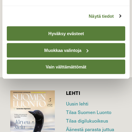
Valokuvaaja: Sirkka Ruotoistenmäki, Pihtipudas
17.062020 14:12
Näytä tiedot
Hyväksy evästeet
TAKAISIN LISTAAN
Muokkaa valintoja
Vain välttämättömät
LEHTI
Uusin lehti
Tilaa Suomen Luonto
Tilaa digilukuoikeus
Äänestä parasta juttua