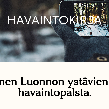
HAVAINTOKIRJA
en Luonnon ystävie
havaintopalsta.