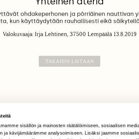
Yhteinen ateria
yttävät ohdakeperhonen ja pörriäinen nauttivan y
ta, kun käyttäydytään rauhallisesti eikä säikytellä
Valokuvaaja: Irja Lehtinen, 37500 Lempäälä 13.8.2019
TAKAISIN LISTAAN
teitä
mamme sisällön ja mainosten räätälöimiseen, sosiaalisen medi
TILAAJAPALVELU
n ja kävijämäärämme analysoimiseen. Lisäksi jaamme sosiaali
tilaajapalvelu@sll.fi