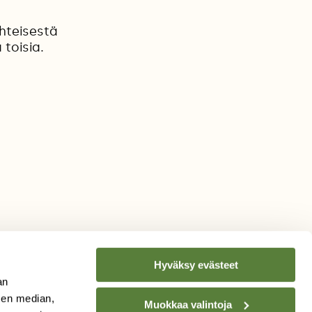
hteisestä
 toisia.
Hyväksy evästeet
an
sen median,
Muokkaa valintoja