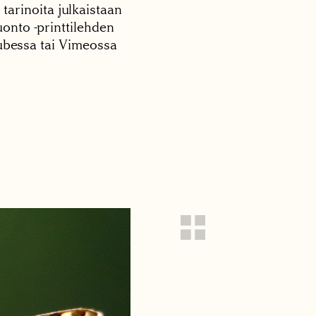
 tarinoita julkaistaan
onto -printtilehden
tubessa tai Vimeossa