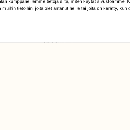
-alan kumppaneillemme tietoja siitä, miten käytät sivustoamme
 muihin tietoihin, joita olet antanut heille tai joita on kerätty, kun 
(09) 228 08 210 (arkisin
klo 9-15)
Suomen
Luonto/tilaajapalvelu
Sörnäistenkatu 1
00580 Helsinki
ELU­
YHTEYSTIEDOT
ntaja on
Palautelomake
Yhteystiedot
palaute@suomenluonto.fi
Suomen Luonto
Sörnäistenkatu 1
00580 Helsinki
Mediatiedot
Tietosuojaseloste