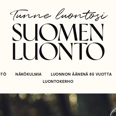
STÖ
NÄKÖKULMIA
LUONNON ÄÄNENÄ 85 VUOTTA
LUONTOKERHO