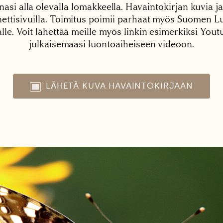
nasi alla olevalla lomakkeella. Havaintokirjan kuvia ja
tisivuilla. Toimitus poimii parhaat myös Suomen Lu
alle. Voit lähettää meille myös linkin esimerkiksi You
julkaisemaasi luontoaiheiseen videoon.
LÄHETÄ KUVA HAVAINTOKIRJAAN