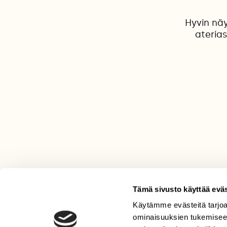
Hyvin nä
aterias
Tämä sivusto käyttää eväs
Käytämme evästeitä tarjoa
LEHTI
ominaisuuksien tukemisee
Uusin lehti