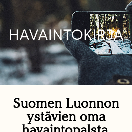
HAVAINTOKIRJA
Suomen Luonnon
ystävien oma
havaintopalsta.