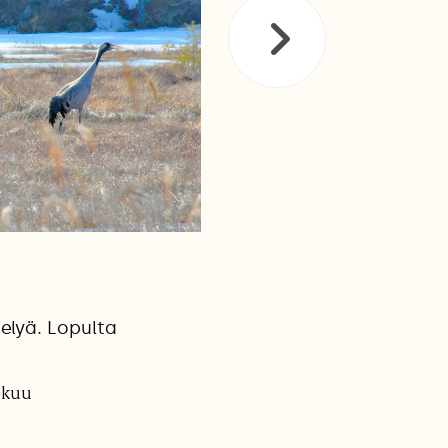
telyä. Lopulta
ikuu