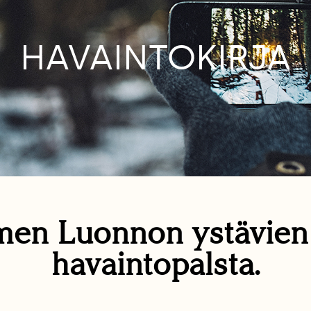
HAVAINTOKIRJA
en Luonnon ystävie
havaintopalsta.