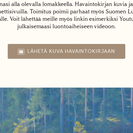
nasi alla olevalla lomakkeella. Havaintokirjan kuvia ja
tisivuilla. Toimitus poimii parhaat myös Suomen Lu
alle. Voit lähettää meille myös linkin esimerkiksi You
julkaisemaasi luontoaiheiseen videoon.
LÄHETÄ KUVA HAVAINTOKIRJAAN