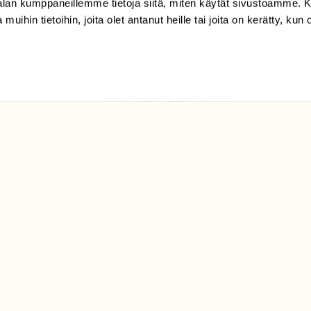
-alan kumppaneillemme tietoja siitä, miten käytät sivustoamme
ELU­
 muihin tietoihin, joita olet antanut heille tai joita on kerätty, kun 
YHTEYSTIEDOT
ntaja on
Palautelomake
Yhteystiedot
palaute@suomenluonto.fi
Suomen Luonto
Sörnäistenkatu 1
00580 Helsinki
Mediatiedot
Tietosuojaseloste
KIRJAUDU