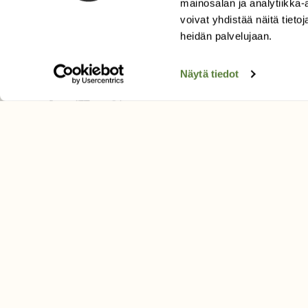
mainosalan ja analytiikka
SUOMEN LUONNON­SUOJ
voivat yhdistää näitä tietoja
LIITTO
heidän palvelujaan.
Suomen Luonto -lehden kusta
Suomen luonnonsuojelu­liitto
.
Näytä tiedot