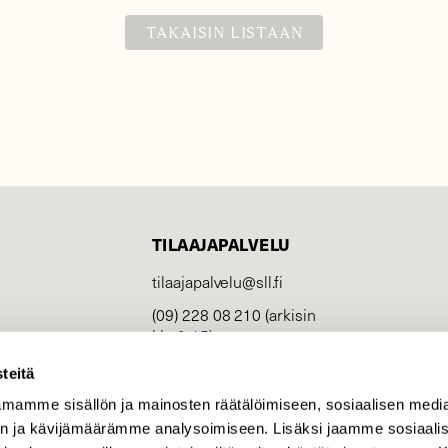
TAKAISIN LISTAAN
TILAAJAPALVELU
tilaajapalvelu@sll.fi
(09) 228 08 210 (arkisin
klo 9-15)
Suomen
teitä
Luonto/tilaajapalvelu
mamme sisällön ja mainosten räätälöimiseen, sosiaalisen medi
Sörnäistenkatu 1
n ja kävijämäärämme analysoimiseen. Lisäksi jaamme sosiaali
00580 Helsinki