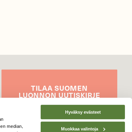
TILAA
SUOMEN
LUONNON
UUTIS­KIRJE
Sähköpostiosoite
Hyväksy evästeet
an
sen median,
Muokkaa valintoja