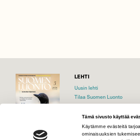
LEHTI
Uusin lehti
Tilaa Suomen Luonto
Tilaa digilukuoikeus
Äänestä parasta juttua
Tämä sivusto käyttää eväs
Tilaa uutiskirje
Käytämme evästeitä tarjoa
ominaisuuksien tukemisee