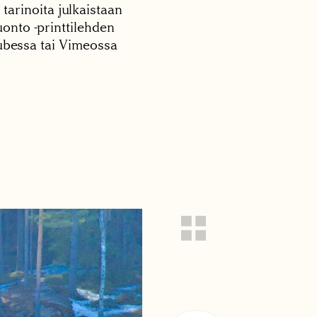
 tarinoita julkaistaan
onto -printtilehden
tubessa tai Vimeossa