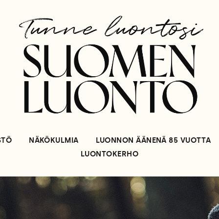
STÖ
NÄKÖKULMIA
LUONNON ÄÄNENÄ 85 VUOTTA
LUONTOKERHO