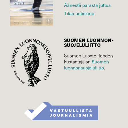
Äänestä parasta juttua
Tilaa uutiskirje
SUOMEN LUONNON­
SUOJELU­LIITTO
Suomen Luonto -lehden
Suomen
kustantaja on
luonnonsuojelu­liitto
.