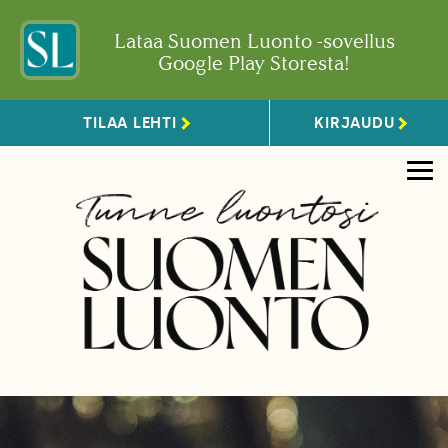
Lataa Suomen Luonto -sovellus
Google Play Storesta!
TILAA LEHTI
KIRJAUDU