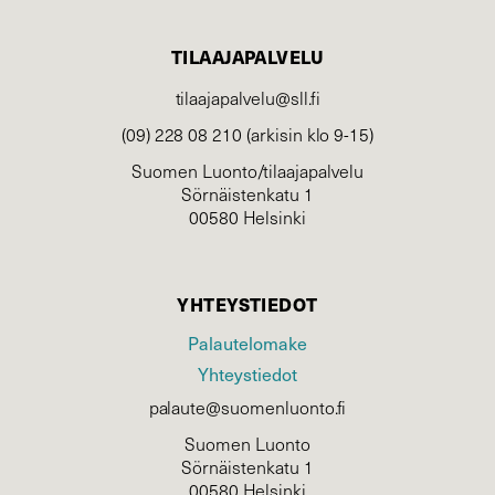
TILAAJAPALVELU
tilaajapalvelu@sll.fi
(09) 228 08 210 (arkisin klo 9-15)
Suomen Luonto/tilaajapalvelu
Sörnäistenkatu 1
00580 Helsinki
YHTEYSTIEDOT
Palautelomake
Yhteystiedot
palaute@suomenluonto.fi
Suomen Luonto
Sörnäistenkatu 1
00580 Helsinki