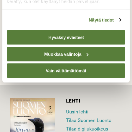
metsän läpi. Liikkuu paljon eläimiä.mutta
kerätty, kun olet käyttänyt heidän palvelujaan.
harvoin yksi sarvista. 🤔
Valokuvaaja: Seppälä Juha, Panelia 8. kesäkuuta
Näytä tiedot
Hyväksy evästeet
TAKAISIN LISTAAN
Muokkaa valintoja
Vain välttämättömät
LEHTI
Uusin lehti
Tilaa Suomen Luonto
Tilaa digilukuoikeus