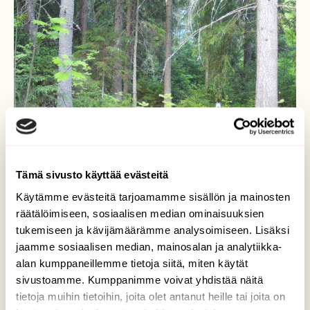
Tämä sivusto käyttää evästeitä
Käytämme evästeitä tarjoamamme sisällön ja mainosten
räätälöimiseen, sosiaalisen median ominaisuuksien
tukemiseen ja kävijämäärämme analysoimiseen. Lisäksi
jaamme sosiaalisen median, mainosalan ja analytiikka-
Yksi sarvinen.
alan kumppaneillemme tietoja siitä, miten käytät
sivustoamme. Kumppanimme voivat yhdistää näitä
Riista kameran kuva. Menee polku meidän
tietoja muihin tietoihin, joita olet antanut heille tai joita on