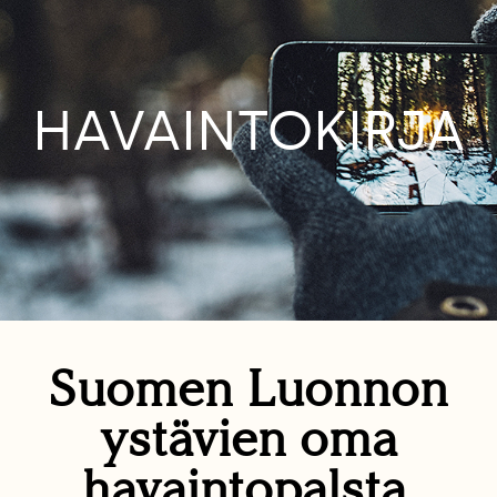
HAVAINTOKIRJA
Suomen Luonnon
ystävien oma
havaintopalsta.