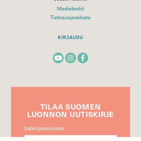
Mediatiedot
Tietosuojaseloste
KIRJAUDU
TILAA
SUOMEN
LUONNON
UUTIS­KIRJE
Sähköpostiosoite