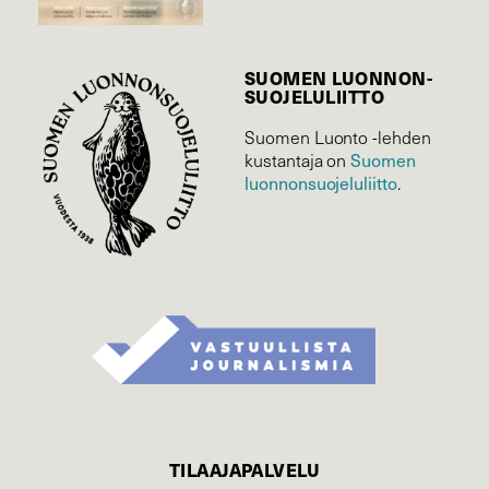
SUOMEN LUONNON­
SUOJELU­LIITTO
Suomen Luonto -lehden
Suomen
kustantaja on
luonnonsuojelu­liitto
.
TILAAJAPALVELU