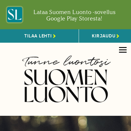
Lataa Suomen Luonto -sovellus
Google Play Storesta!
TILAA LEHTI
KIRJAUDU