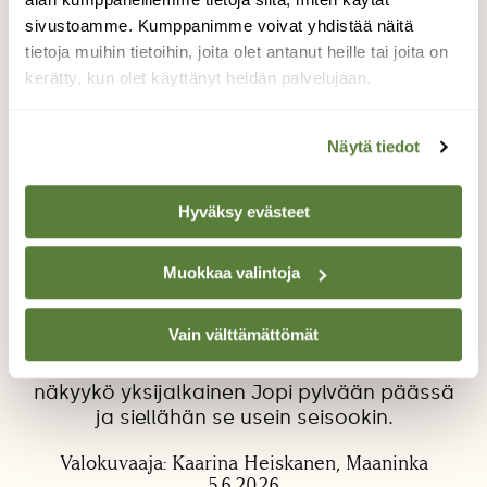
sivustoamme. Kumppanimme voivat yhdistää näitä
tietoja muihin tietoihin, joita olet antanut heille tai joita on
kerätty, kun olet käyttänyt heidän palvelujaan.
Näytä tiedot
Yksijalkainen Jopi
Hyväksy evästeet
Jopi-kalalokki tuli jälleen tuttuihin maisemiin.
Nyt on jo 12. kerta, kun se keväällä 18.4-26
Muokkaa valintoja
ilmestyi taas naapuriin Tertun luo Tiinansa
kanssa. Terttu sulatti niille heti kalaa
Vain välttämättömät
pakastimesta tervetuliaiseksi tuttuun
tapaan. Ohi kulkiessani katselen aina,
näkyykö yksijalkainen Jopi pylvään päässä
ja siellähän se usein seisookin.
Valokuvaaja: Kaarina Heiskanen, Maaninka
5.6.2026