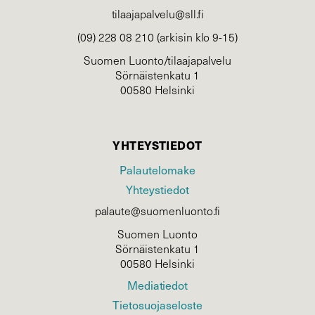
tilaajapalvelu@sll.fi
(09) 228 08 210 (arkisin klo 9-15)
Suomen Luonto/tilaajapalvelu
Sörnäistenkatu 1
00580 Helsinki
YHTEYSTIEDOT
Palautelomake
Yhteystiedot
palaute@suomenluonto.fi
Suomen Luonto
Sörnäistenkatu 1
00580 Helsinki
Mediatiedot
Tietosuojaseloste