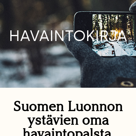
HAVAINTOKIRJA
Suomen Luonnon
ystävien oma
havaintopalsta.