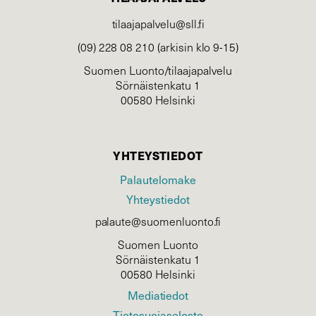
tilaajapalvelu@sll.fi
(09) 228 08 210 (arkisin klo 9-15)
Suomen Luonto/tilaajapalvelu
Sörnäistenkatu 1
00580 Helsinki
YHTEYSTIEDOT
Palautelomake
Yhteystiedot
palaute@suomenluonto.fi
Suomen Luonto
Sörnäistenkatu 1
00580 Helsinki
Mediatiedot
Tietosuojaseloste