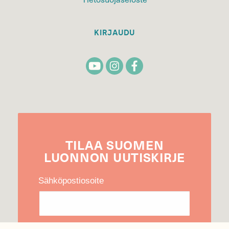
KIRJAUDU
TILAA
SUOMEN
LUONNON
UUTIS­KIRJE
Sähköpostiosoite