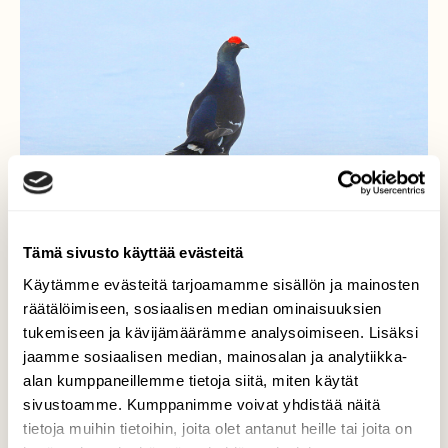
Tämä sivusto käyttää evästeitä
Käytämme evästeitä tarjoamamme sisällön ja mainosten
räätälöimiseen, sosiaalisen median ominaisuuksien
Yksinään pellolla
tukemiseen ja kävijämäärämme analysoimiseen. Lisäksi
jaamme sosiaalisen median, mainosalan ja analytiikka-
Huhtikuisella ja talvisella pellolla istui teeri
alan kumppaneillemme tietoja siitä, miten käytät
yksinään,mitä lie aatellut kun ketään muita
sivustoamme. Kumppanimme voivat yhdistää näitä
ei näkynyt missään!
tietoja muihin tietoihin, joita olet antanut heille tai joita on