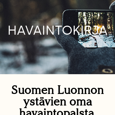
HAVAINTOKIRJA
Suomen Luonnon
ystävien oma
havaintopalsta.