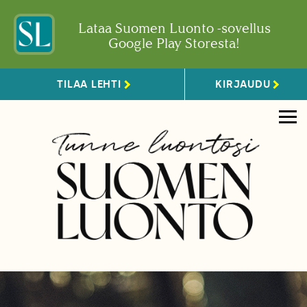
Lataa Suomen Luonto -sovellus
Google Play Storesta!
TILAA LEHTI
KIRJAUDU