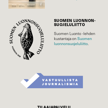
SUOMEN LUONNON­
SUOJELU­LIITTO
Suomen Luonto -lehden
kustantaja on
Suomen
luonnonsuojelu­liitto
.
TILAAJAPALVELU