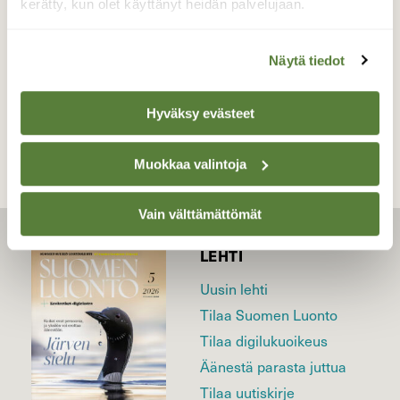
kerätty, kun olet käyttänyt heidän palvelujaan.
Valokuvaaja: sirpa jyske, Virrat 15.4-22
Näytä tiedot
TAKAISIN LISTAAN
Hyväksy evästeet
Muokkaa valintoja
Vain välttämättömät
LEHTI
Uusin lehti
Tilaa Suomen Luonto
Tilaa digilukuoikeus
Äänestä parasta juttua
Tilaa uutiskirje