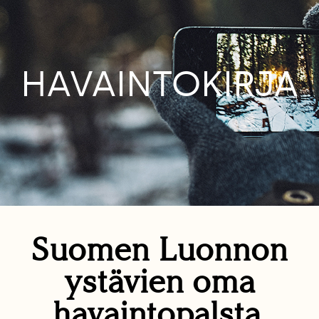
HAVAINTOKIRJA
Suomen Luonnon
ystävien oma
havaintopalsta.