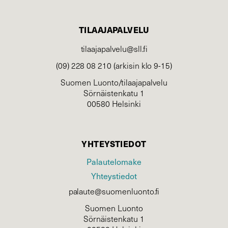
TILAAJAPALVELU
tilaajapalvelu@sll.fi
(09) 228 08 210 (arkisin klo 9-15)
Suomen Luonto/tilaajapalvelu
Sörnäistenkatu 1
00580 Helsinki
YHTEYSTIEDOT
Palautelomake
Yhteystiedot
palaute@suomenluonto.fi
Suomen Luonto
Sörnäistenkatu 1