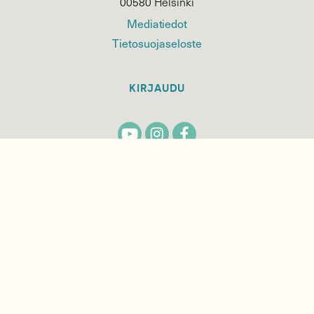
00580 Helsinki
Mediatiedot
Tietosuojaseloste
KIRJAUDU
TILAA
SUOMEN
LUONNON
UUTIS­KIRJE
Sähköpostiosoite