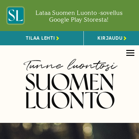
Lataa Suomen Luonto -sovellus
Google Play Storesta!
TILAA LEHTI
KIRJAUDU