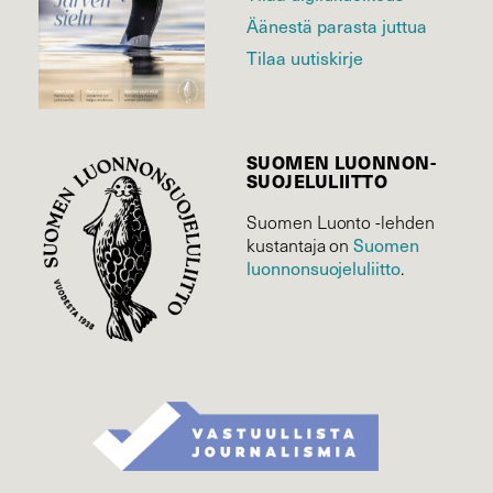
Äänestä parasta juttua
Tilaa uutiskirje
SUOMEN LUONNON­
SUOJELU­LIITTO
Suomen Luonto -lehden
Suomen
kustantaja on
luonnonsuojelu­liitto
.