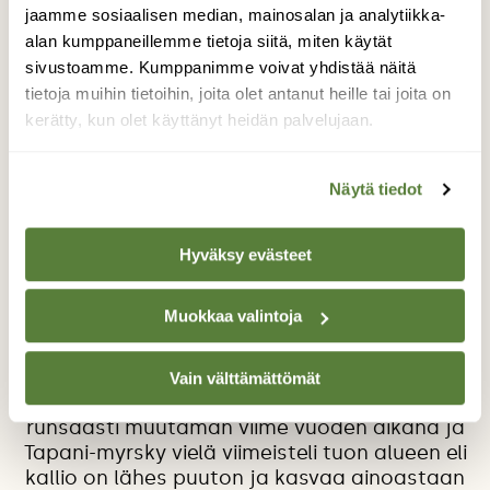
jaamme sosiaalisen median, mainosalan ja analytiikka-
alan kumppaneillemme tietoja siitä, miten käytät
sivustoamme. Kumppanimme voivat yhdistää näitä
tietoja muihin tietoihin, joita olet antanut heille tai joita on
kerätty, kun olet käyttänyt heidän palvelujaan.
Näytä tiedot
Yksinäinen kukkija keskellä
hakkuuaukeaa
Hyväksy evästeet
Lenkkeilen useasti koirien kanssa tuossa
samalla polulla, kun huomasin tuon pienen
Muokkaa valintoja
pensaan. En tunnistanut sitä, mutta arvelisin
sen olevan puutarhakarkuri tai jonkun
sellaisen kasvin, joka hyötyy alueella
Vain välttämättömät
tehdyistä hakkuista. Metsää on hakattattu
runsaasti muutaman viime vuoden aikana ja
Tapani-myrsky vielä viimeisteli tuon alueen eli
kallio on lähes puuton ja kasvaa ainoastaan