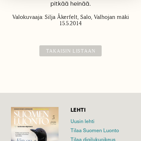
pitkää heinää.
Valokuvaaja: Silja Åkerfelt, Salo, Valhojan mäki
15.5.2014
TAKAISIN LISTAAN
LEHTI
Uusin lehti
Tilaa Suomen Luonto
Tilaa digilukuoikeus