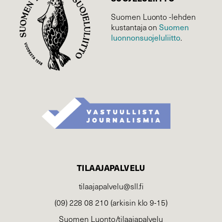
Suomen Luonto -lehden
Suomen
kustantaja on
luonnonsuojelu­liitto
.
TILAAJAPALVELU
tilaajapalvelu@sll.fi
(09) 228 08 210 (arkisin klo 9-15)
Suomen Luonto/tilaajapalvelu