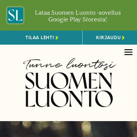
Lataa Suomen Luonto -sovellus
Google Play Storesta!
TILAA LEHTI
KIRJAUDU