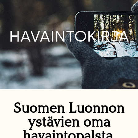
HAVAINTOKIRJA
Suomen Luonnon
ystävien oma
havaintopalsta.