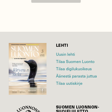
LEHTI
Uusin lehti
Tilaa Suomen Luonto
Tilaa digilukuoikeus
Äänestä parasta juttua
Tilaa uutiskirje
SUOMEN LUONNON­
SUOJELU­LIITTO