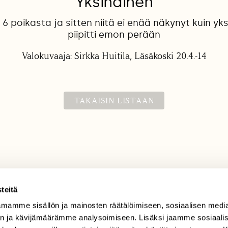
Yksinäinen
li 6 poikasta ja sitten niitä ei enää näkynyt kuin yks
piipitti emon perään
Valokuvaaja: Sirkka Huitila, Läsäkoski 20.4.-14
TAKAISIN LISTAAN
teitä
mamme sisällön ja mainosten räätälöimiseen, sosiaalisen medi
TILAAJAPALVELU
n ja kävijämäärämme analysoimiseen. Lisäksi jaamme sosiaali
tilaajapalvelu@sll.fi