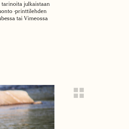
 tarinoita julkaistaan
onto -printtilehden
tubessa tai Vimeossa