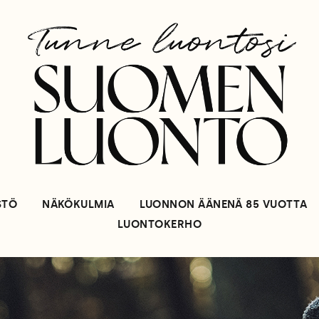
STÖ
NÄKÖKULMIA
LUONNON ÄÄNENÄ 85 VUOTTA
LUONTOKERHO