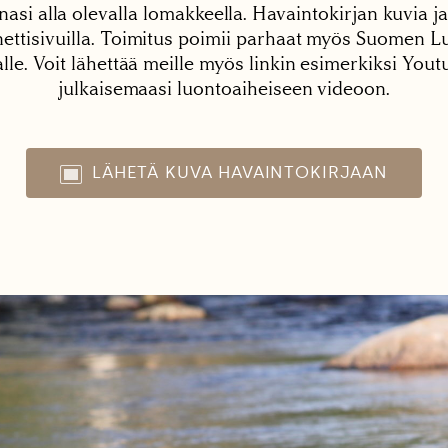
nasi alla olevalla lomakkeella. Havaintokirjan kuvia ja
tisivuilla. Toimitus poimii parhaat myös Suomen Lu
alle. Voit lähettää meille myös linkin esimerkiksi You
julkaisemaasi luontoaiheiseen videoon.
LÄHETÄ KUVA HAVAINTOKIRJAAN