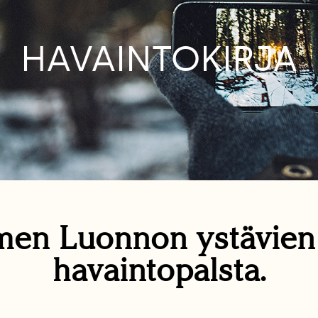
HAVAINTOKIRJA
en Luonnon ystävie
havaintopalsta.