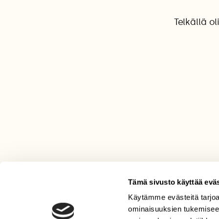
Telkällä o
Tämä sivusto käyttää eväs
Käytämme evästeitä tarjoa
LEHTI
ominaisuuksien tukemisee
Uusin lehti